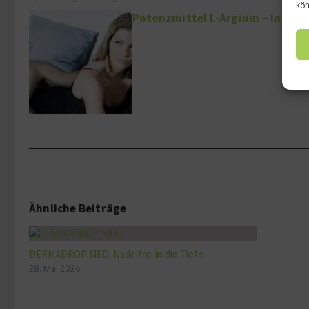
kön
Potenzmittel L-Arginin – Interv
Ähnliche Beiträge
DERMADROP MED: Nadelfrei in die Tiefe
28. Mai 2026