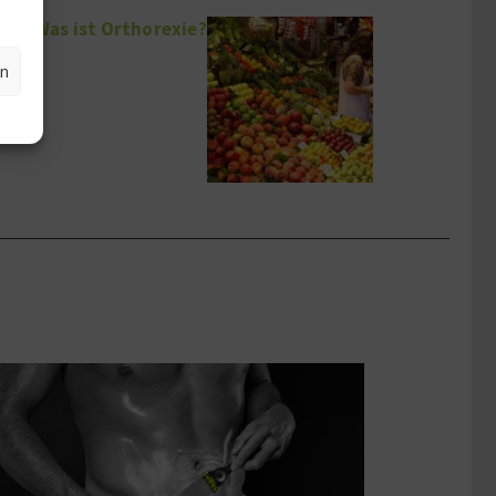
n – Was ist Orthorexie?
en