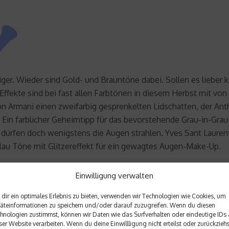
ger. Wieder sind Gold- und Brauntöne dabei. Sollen es lieber kü
Effekte sind bei fast allen Farbtönen in diesem Herbst mit von
Armani einen zweifarbig gesprenkelten Lidschatten, der Anthraz
 Ein farblicher Geheimtipp für das bevorstehende Grau-in-Gra
dürfen doch wenigstens die Augen strahlen. Yves Sant Laurent
blau Töne mit Glitzereffekt für ein gewagtes Augen-Make-Up.
Einwilligung verwalten
dir ein optimales Erlebnis zu bieten, verwenden wir Technologien wie Cookies, um
äteinformationen zu speichern und/oder darauf zuzugreifen. Wenn du diesen
hnologien zustimmst, können wir Daten wie das Surfverhalten oder eindeutige IDs 
ser Website verarbeiten. Wenn du deine Einwillligung nicht erteilst oder zurückziehs
Nächster Beitrag