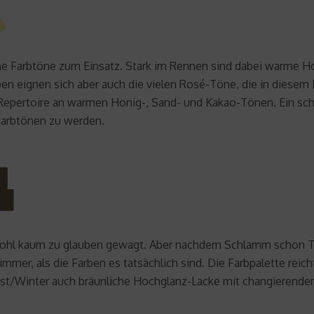
che Farbtöne zum Einsatz. Stark im Rennen sind dabei warme 
en eignen sich aber auch die vielen Rosé-Töne, die in diesem 
s Repertoire an warmen Honig-, Sand- und Kakao-Tönen. Ein sc
 Farbtönen zu werden.
 wohl kaum zu glauben gewagt. Aber nachdem Schlamm schon T
immer, als die Farben es tatsächlich sind. Die Farbpalette rei
t/Winter auch bräunliche Hochglanz-Lacke mit changierendem 