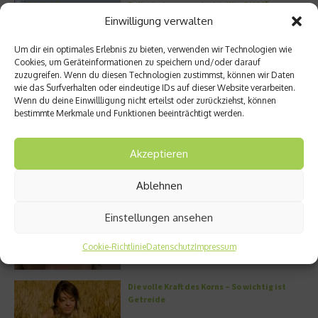
Zellschutz neu gedacht: Wie OM24®
körpereigene Schutzmechanismen
Einwilligung verwalten
unterstützen soll
Um dir ein optimales Erlebnis zu bieten, verwenden wir Technologien wie
Sonne tanken: Die Rolle von Vitamin D für
Cookies, um Geräteinformationen zu speichern und/oder darauf
Immunsystem und Knochen
zuzugreifen. Wenn du diesen Technologien zustimmst, können wir Daten
wie das Surfverhalten oder eindeutige IDs auf dieser Website verarbeiten.
Der Protein-Baustein: Was Kollagen in
Wenn du deine Einwillligung nicht erteilst oder zurückziehst, können
unserem Organismus bewirkt
bestimmte Merkmale und Funktionen beeinträchtigt werden.
DERMADROP MED: Nadelfrei in die Tiefe
Akzeptieren
Meistgelesen
Ablehnen
Wo habe ich nur wieder meinen Kopf? – Das
Einstellungen ansehen
Problem mit dem Gedächtnis
Cookie-Richtlinie
Datenschutz
Impressum
Die volle Kraft des Korns – So wichtig ist
Getreide