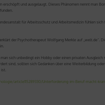
em erschöpft und ausgelaugt. Dieses Phänomen nennt man Bore
rfunden.
Bundesanstalt für Arbeitsschutz und Arbeitsmedizin fühlen si
 erklärt der Psychotherapeut Wolfgang Merkle auf „welt.de“.
in.
e man sich unbedingt ein Hobby oder einen privaten Ausgleich 
ordert sind, sollten sich Gedanken über eine Weiterbildung ode
ist.
ologie/article115289330/Unterforderung-im-Beruf-macht-kran