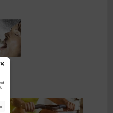
auf
t,
en