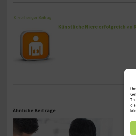
vorheriger Beitrag
Künstliche Niere erfolgreich an
Um 
Ger
Tec
die
Ähnliche Beiträge
kön