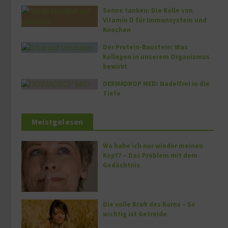
Sonne tanken: Die Rolle von
Vitamin D für Immunsystem und
Knochen
Der Protein-Baustein: Was
Kollagen in unserem Organismus
bewirkt
DERMADROP MED: Nadelfrei in die
Tiefe
Meistgelesen
Wo habe ich nur wieder meinen
Kopf? – Das Problem mit dem
Gedächtnis
Die volle Kraft des Korns – So
wichtig ist Getreide