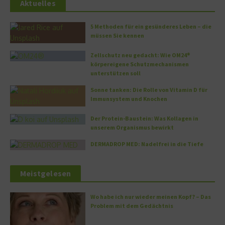
Aktuelles
5 Methoden für ein gesünderes Leben – die
müssen Sie kennen
Zellschutz neu gedacht: Wie OM24®
körpereigene Schutzmechanismen
unterstützen soll
Sonne tanken: Die Rolle von Vitamin D für
Immunsystem und Knochen
Der Protein-Baustein: Was Kollagen in
unserem Organismus bewirkt
DERMADROP MED: Nadelfrei in die Tiefe
Meistgelesen
Wo habe ich nur wieder meinen Kopf? – Das
Problem mit dem Gedächtnis