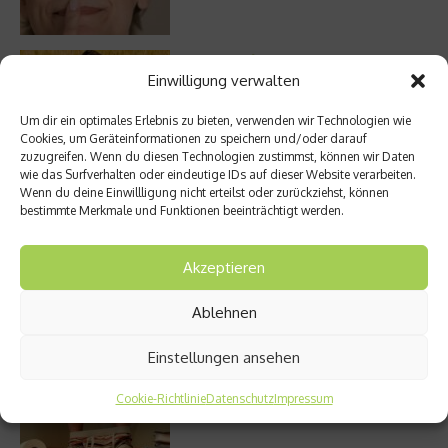
Die volle Kraft des Korns – So wichtig ist
Getreide
Einwilligung verwalten
Um dir ein optimales Erlebnis zu bieten, verwenden wir Technologien wie
Cookies, um Geräteinformationen zu speichern und/oder darauf
zuzugreifen. Wenn du diesen Technologien zustimmst, können wir Daten
Entzündung der Nebenhöhlen: Symptome
wie das Surfverhalten oder eindeutige IDs auf dieser Website verarbeiten.
und verschiedene Formen
Wenn du deine Einwillligung nicht erteilst oder zurückziehst, können
bestimmte Merkmale und Funktionen beeinträchtigt werden.
Akzeptieren
Welches Ashwagandha sollte ich kaufen?
Ablehnen
Einstellungen ansehen
Cookie-Richtlinie
Datenschutz
Impressum
Stuhlgang – wie oft ist eigentlich normal?