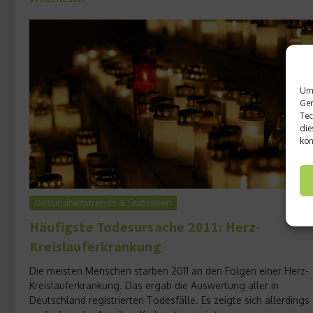
Um 
Ger
Tec
die
kön
Gesundheitstrends & Statistiken
Häufigste Todesursache 2011: Herz-
Kreislauferkrankung
Die meisten Menschen starben 2011 an den Folgen einer Herz-
Kreislauferkrankung. Das ergab die Auswertung aller in
Deutschland registrierten Todesfälle. Es zeigte sich allerdings