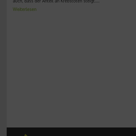
auch, dass der Anteil an Krebstoten steigt....
Weiterlesen