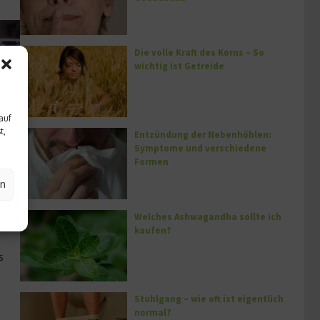
Die volle Kraft des Korns – So
wichtig ist Getreide
auf
t,
Entzündung der Nebenhöhlen:
Symptome und verschiedene
Formen
en
Welches Ashwagandha sollte ich
kaufen?
s
Stuhlgang – wie oft ist eigentlich
normal?