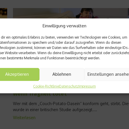
Einwilligung verwalten
dir ein optimales Erlebnis zu bieten, verwenden wir Technologien wie Cookies, um
äteinformationen zu speichern und/oder darauf zuzugreifen. Wenn du diesen
hnologien zustimmst, können wir Daten wie das Surfverhalten oder eindeutige IDs 
ser Website verarbeiten. Wenn du deine Einwillligung nicht erteilst oder zurückziehs
nen bestimmte Merkmale und Funktionen beeinträchtigt werden.
Akzeptieren
Ablehnen
Einstellungen anseh
Gesundheitstrends & Statistiken
Cookie-Richtlinie
Datenschutz
Impressum
Wenn Trägheit tötet
Wer mit dem „Couch-Potato-Dasein“ konform geht, stirbt. Die
wurde in einer britischen Studie aufgezeigt....
Weiterlesen