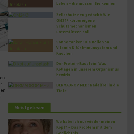
Leben – die müssen Sie kennen
Zellschutz neu gedacht: Wie
OM24® körpereigene
Schutzmechanismen
unterstützen soll
Sonne tanken: Die Rolle von
Vitamin D für Immunsystem und
Knochen
Der Protein-Baustein: Was
Kollagen in unserem Organismus
bewirkt
hen.
er
DERMADROP MED: Nadelfrei in die
den
Tiefe
.
Meistgelesen
Wo habe ich nur wieder meinen
Kopf? – Das Problem mit dem
Gedächtnis