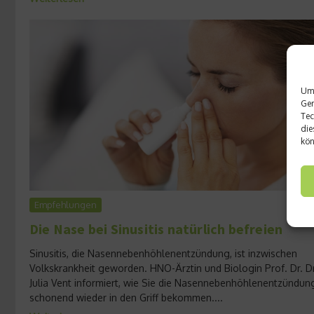
Um 
Ger
Tec
die
kön
Empfehlungen
Die Nase bei Sinusitis natürlich befreien
Sinusitis, die Nasennebenhöhlenentzündung, ist inzwischen
Volkskrankheit geworden. HNO-Ärztin und Biologin Prof. Dr. Dr
Julia Vent informiert, wie Sie die Nasennebenhöhlenentzündun
schonend wieder in den Griff bekommen....