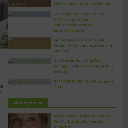
Leben – die müssen Sie kennen
Zellschutz neu gedacht: Wie
OM24® körpereigene
Schutzmechanismen
unterstützen soll
Sonne tanken: Die Rolle von
Vitamin D für Immunsystem und
Knochen
Der Protein-Baustein: Was
Kollagen in unserem Organismus
bewirkt
DERMADROP MED: Nadelfrei in die
st
Tiefe
n
.
Meistgelesen
Wo habe ich nur wieder meinen
Kopf? – Das Problem mit dem
Gedächtnis