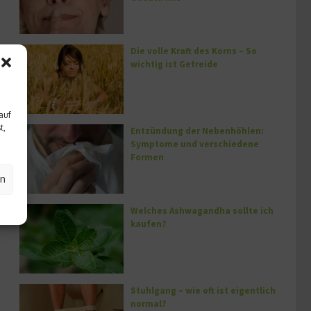
Die volle Kraft des Korns – So
wichtig ist Getreide
auf
t,
Entzündung der Nebenhöhlen:
Symptome und verschiedene
Formen
en
Welches Ashwagandha sollte ich
kaufen?
Stuhlgang – wie oft ist eigentlich
normal?