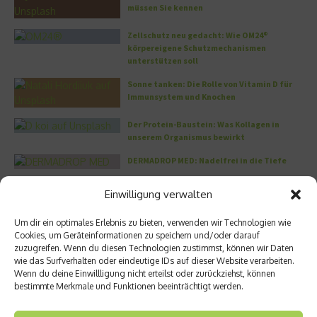
müssen Sie kennen
Zellschutz neu gedacht: Wie OM24®
körpereigene Schutzmechanismen
unterstützen soll
Sonne tanken: Die Rolle von Vitamin D für
Immunsystem und Knochen
Der Protein-Baustein: Was Kollagen in
unserem Organismus bewirkt
DERMADROP MED: Nadelfrei in die Tiefe
Einwilligung verwalten
Meistgelesen
Um dir ein optimales Erlebnis zu bieten, verwenden wir Technologien wie
Wo habe ich nur wieder meinen Kopf? – Das
Cookies, um Geräteinformationen zu speichern und/oder darauf
Problem mit dem Gedächtnis
zuzugreifen. Wenn du diesen Technologien zustimmst, können wir Daten
wie das Surfverhalten oder eindeutige IDs auf dieser Website verarbeiten.
Wenn du deine Einwillligung nicht erteilst oder zurückziehst, können
bestimmte Merkmale und Funktionen beeinträchtigt werden.
Die volle Kraft des Korns – So wichtig ist