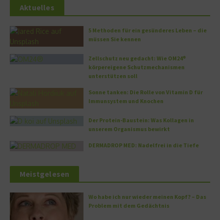
Aktuelles
5 Methoden für ein gesünderes Leben – die
müssen Sie kennen
Zellschutz neu gedacht: Wie OM24®
körpereigene Schutzmechanismen
unterstützen soll
Sonne tanken: Die Rolle von Vitamin D für
Immunsystem und Knochen
Der Protein-Baustein: Was Kollagen in
unserem Organismus bewirkt
DERMADROP MED: Nadelfrei in die Tiefe
Meistgelesen
Wo habe ich nur wieder meinen Kopf? – Das
Problem mit dem Gedächtnis