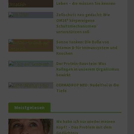
Leben – die müssen Sie kennen
Zellschutz neu gedacht: Wie
OM24® körpereigene
Schutzmechanismen
unterstützen soll
Sonne tanken: Die Rolle von
Vitamin D für Immunsystem und
Knochen
Der Protein-Baustein: Was
Kollagen in unserem Organismus
bewirkt
DERMADROP MED: Nadelfrei in die
Tiefe
Meistgelesen
Wo habe ich nur wieder meinen
Kopf? – Das Problem mit dem
Gedächtnis