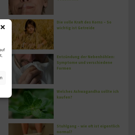
Die volle Kraft des Korns – So
wichtig ist Getreide
auf
t,
Entzündung der Nebenhöhlen:
Symptome und verschiedene
Formen
en
Welches Ashwagandha sollte ich
kaufen?
Stuhlgang – wie oft ist eigentlich
normal?