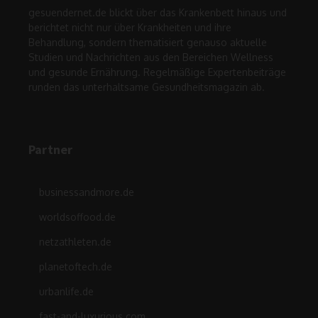
gesuendernet.de blickt über das Krankenbett hinaus und
berichtet nicht nur über Krankheiten und ihre
Behandlung, sondern thematisiert genauso aktuelle
Studien und Nachrichten aus den Bereichen Wellness
und gesunde Ernährung. Regelmäßige Expertenbeiträge
runden das unterhaltsame Gesundheitsmagazin ab.
Partner
businessandmore.de
worldsoffood.de
netzathleten.de
planetoftech.de
urbanlife.de
fast-and-luxurious.com