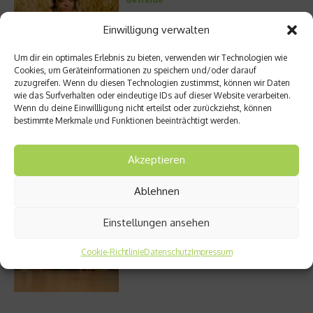
Einwilligung verwalten
Um dir ein optimales Erlebnis zu bieten, verwenden wir Technologien wie
Entzündung der Nebenhöhlen: Symptome
Cookies, um Geräteinformationen zu speichern und/oder darauf
und verschiedene Formen
zuzugreifen. Wenn du diesen Technologien zustimmst, können wir Daten
wie das Surfverhalten oder eindeutige IDs auf dieser Website verarbeiten.
Wenn du deine Einwillligung nicht erteilst oder zurückziehst, können
bestimmte Merkmale und Funktionen beeinträchtigt werden.
Welches Ashwagandha sollte ich kaufen?
Akzeptieren
Ablehnen
Einstellungen ansehen
Stuhlgang – wie oft ist eigentlich normal?
Cookie-Richtlinie
Datenschutz
Impressum