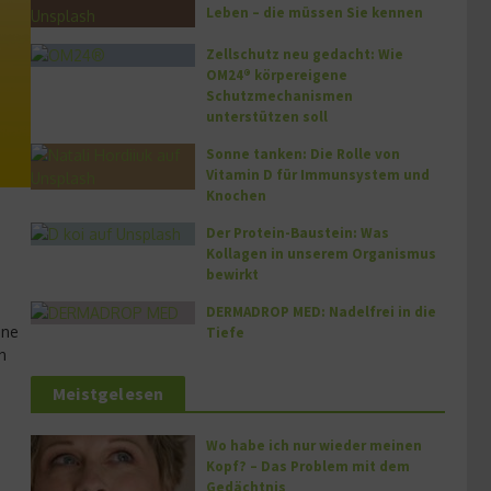
Leben – die müssen Sie kennen
Zellschutz neu gedacht: Wie
OM24® körpereigene
Schutzmechanismen
unterstützen soll
Sonne tanken: Die Rolle von
Vitamin D für Immunsystem und
Knochen
Der Protein-Baustein: Was
Kollagen in unserem Organismus
bewirkt
DERMADROP MED: Nadelfrei in die
ine
Tiefe
n
Meistgelesen
Wo habe ich nur wieder meinen
Kopf? – Das Problem mit dem
Gedächtnis