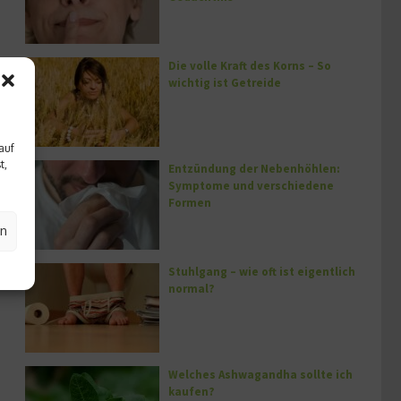
Die volle Kraft des Korns – So
wichtig ist Getreide
auf
t,
Entzündung der Nebenhöhlen:
Symptome und verschiedene
Formen
en
Stuhlgang – wie oft ist eigentlich
normal?
Welches Ashwagandha sollte ich
kaufen?