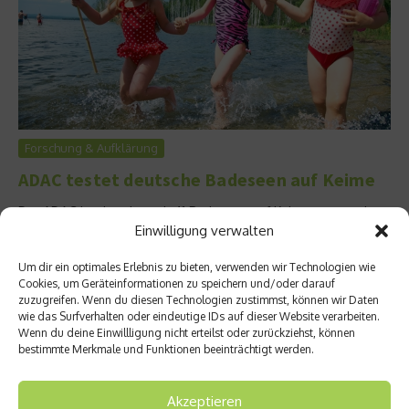
Forschung & Aufklärung
ADAC testet deutsche Badeseen auf Keime
Der ADAC hat bundesweit 41 Badeseen auf Keime untersucht.
Einwilligung verwalten
Die Qualität der Gewässer schwankt – jede siebte Messung
ergab bedenkliche Ergebnisse. Gut schnitten Seen in Leipzig,
Um dir ein optimales Erlebnis zu bieten, verwenden wir Technologien wie
Frankfurt und München ab....
Cookies, um Geräteinformationen zu speichern und/oder darauf
Weiterlesen
zuzugreifen. Wenn du diesen Technologien zustimmst, können wir Daten
wie das Surfverhalten oder eindeutige IDs auf dieser Website verarbeiten.
Aktuelles
Wenn du deine Einwillligung nicht erteilst oder zurückziehst, können
bestimmte Merkmale und Funktionen beeinträchtigt werden.
5 Methoden für ein gesünderes Leben – die
müssen Sie kennen
Akzeptieren