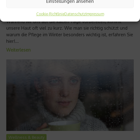
Einstellungen ansehen
Wenn die Temperaturen fallen und die Heizungen aufgedreht
Cookie-Richtlinie
Datenschutz
Impressum
werden, macht das vor allem ihr zu schaffen: Der Haut.
Während wir uns auf die kalten Tage vorbereiten, kommt
unsere Haut oft viel zu kurz. Wie man sie richtig schützt und
warum die Pflege im Winter besonders wichtig ist, erfahren Sie
hier!...
Weiterlesen
Wellness & Beauty