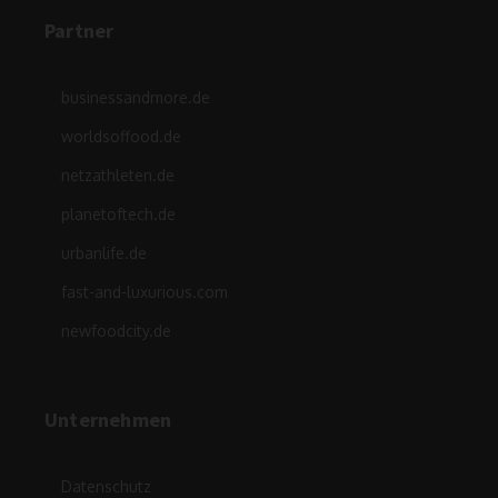
Partner
businessandmore.de
worldsoffood.de
netzathleten.de
planetoftech.de
urbanlife.de
fast-and-luxurious.com
newfoodcity.de
Unternehmen
Datenschutz