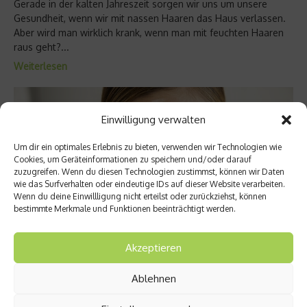
Gerade in der kalten Jahreszeit sorgen wir uns um unsere
Gesundheit, wenn wir mit nassen Haaren das Haus verlassen.
Aber wird man wirklich krank, wenn man mit feuchten Haaren
raus geht?...
Weiterlesen
Einwilligung verwalten
Um dir ein optimales Erlebnis zu bieten, verwenden wir Technologien wie
Cookies, um Geräteinformationen zu speichern und/oder darauf
zuzugreifen. Wenn du diesen Technologien zustimmst, können wir Daten
wie das Surfverhalten oder eindeutige IDs auf dieser Website verarbeiten.
Wenn du deine Einwillligung nicht erteilst oder zurückziehst, können
bestimmte Merkmale und Funktionen beeinträchtigt werden.
Akzeptieren
Wellness & Beauty
Ablehnen
Gut durch den Winter mit der richtigen
Hautpflege