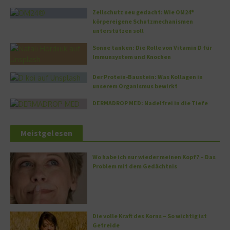
Zellschutz neu gedacht: Wie OM24®
körpereigene Schutzmechanismen
unterstützen soll
Sonne tanken: Die Rolle von Vitamin D für
Immunsystem und Knochen
Der Protein-Baustein: Was Kollagen in
unserem Organismus bewirkt
DERMADROP MED: Nadelfrei in die Tiefe
Meistgelesen
Wo habe ich nur wieder meinen Kopf? – Das
Problem mit dem Gedächtnis
Die volle Kraft des Korns – So wichtig ist
Getreide