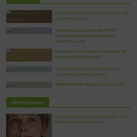
5 Methoden für ein gesünderes Leben – die
müssen Sie kennen
Zellschutz neu gedacht: Wie OM24®
körpereigene Schutzmechanismen
unterstützen soll
Sonne tanken: Die Rolle von Vitamin D für
Immunsystem und Knochen
Der Protein-Baustein: Was Kollagen in
unserem Organismus bewirkt
DERMADROP MED: Nadelfrei in die Tiefe
Meistgelesen
Wo habe ich nur wieder meinen Kopf? – Das
Problem mit dem Gedächtnis