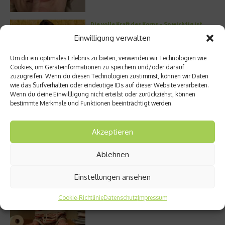
Die volle Kraft des Korns – So wichtig ist
Getreide
Einwilligung verwalten
Um dir ein optimales Erlebnis zu bieten, verwenden wir Technologien wie
Cookies, um Geräteinformationen zu speichern und/oder darauf
zuzugreifen. Wenn du diesen Technologien zustimmst, können wir Daten
Entzündung der Nebenhöhlen: Symptome
wie das Surfverhalten oder eindeutige IDs auf dieser Website verarbeiten.
und verschiedene Formen
Wenn du deine Einwillligung nicht erteilst oder zurückziehst, können
bestimmte Merkmale und Funktionen beeinträchtigt werden.
Akzeptieren
Welches Ashwagandha sollte ich kaufen?
Ablehnen
Einstellungen ansehen
Stuhlgang – wie oft ist eigentlich normal?
Cookie-Richtlinie
Datenschutz
Impressum