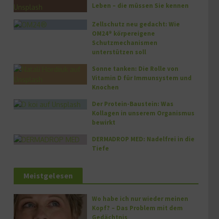
Leben – die müssen Sie kennen
Zellschutz neu gedacht: Wie
OM24® körpereigene
Schutzmechanismen
unterstützen soll
Sonne tanken: Die Rolle von
Vitamin D für Immunsystem und
Knochen
Der Protein-Baustein: Was
Kollagen in unserem Organismus
bewirkt
DERMADROP MED: Nadelfrei in die
Tiefe
Meistgelesen
Wo habe ich nur wieder meinen
Kopf? – Das Problem mit dem
Gedächtnis