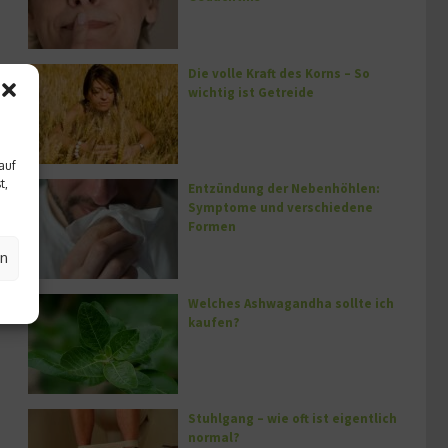
Die volle Kraft des Korns – So
wichtig ist Getreide
auf
t,
Entzündung der Nebenhöhlen:
Symptome und verschiedene
Formen
en
Welches Ashwagandha sollte ich
kaufen?
Stuhlgang – wie oft ist eigentlich
normal?