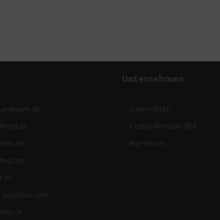
r
Unternehmen
sandmore.de
Datenschutz
ffood.de
Cookie-Richtlinie (EU)
leten.de
Impressum
ftech.de
e.de
d-luxurious.com
city.de