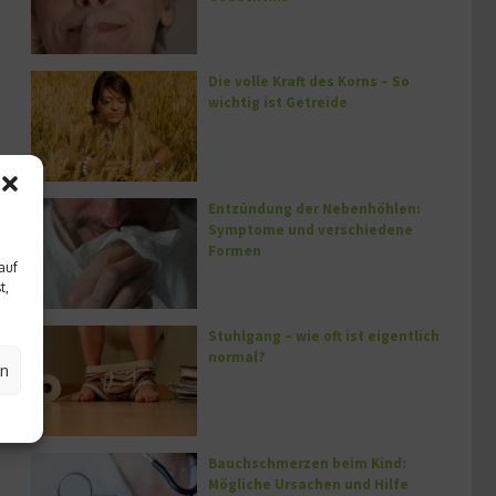
Die volle Kraft des Korns – So
wichtig ist Getreide
Entzündung der Nebenhöhlen:
Symptome und verschiedene
Formen
auf
t,
Stuhlgang – wie oft ist eigentlich
normal?
en
Bauchschmerzen beim Kind:
Mögliche Ursachen und Hilfe