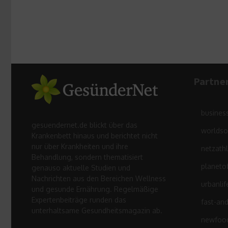
Partne
busines
gesuendernet.de blickt über das
worldso
Krankenbett hinaus und berichtet nicht
nur über Krankheiten und ihre
netzath
Behandlung, sondern thematisiert
planeto
genauso aktuelle Studien und
Nachrichten aus den Bereichen Wellness
urbanlif
und gesunde Ernährung. Regelmäßige
Expertenbeiträge runden das
fast-an
unterhaltsame Gesundheitsmagazin ab.
newfood