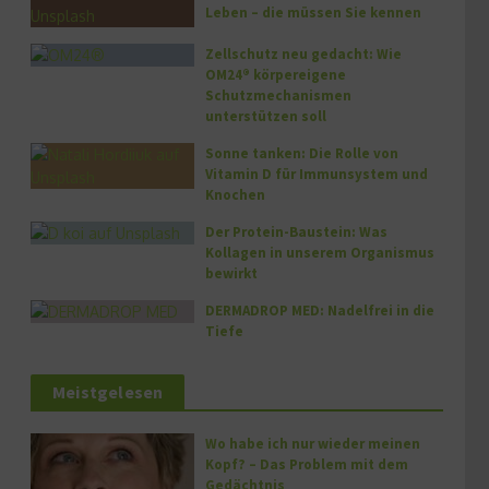
Leben – die müssen Sie kennen
Zellschutz neu gedacht: Wie
OM24® körpereigene
Schutzmechanismen
unterstützen soll
Sonne tanken: Die Rolle von
Vitamin D für Immunsystem und
Knochen
Der Protein-Baustein: Was
Kollagen in unserem Organismus
bewirkt
DERMADROP MED: Nadelfrei in die
Tiefe
Meistgelesen
Wo habe ich nur wieder meinen
Kopf? – Das Problem mit dem
Gedächtnis