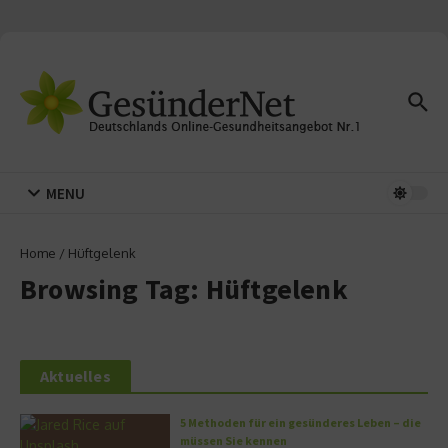
Zum Inhalt springen
MENU
Home
/
Hüftgelenk
Browsing Tag: Hüftgelenk
Aktuelles
5 Methoden für ein gesünderes Leben – die
müssen Sie kennen