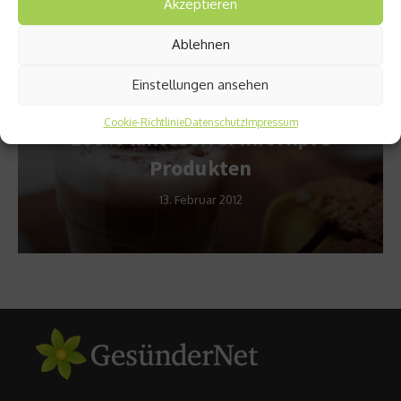
Akzeptieren
Empfohlen
Ablehnen
Einstellungen ansehen
Alpro
Cookie-Richtlinie
Datenschutz
Impressum
100% laktosefrei mit Alpro
Produkten
13. Februar 2012