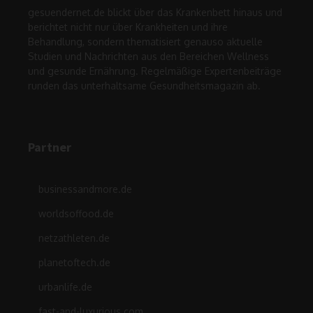
gesuendernet.de blickt über das Krankenbett hinaus und
berichtet nicht nur über Krankheiten und ihre
Behandlung, sondern thematisiert genauso aktuelle
Studien und Nachrichten aus den Bereichen Wellness
und gesunde Ernährung. Regelmäßige Expertenbeiträge
runden das unterhaltsame Gesundheitsmagazin ab.
Partner
businessandmore.de
worldsoffood.de
netzathleten.de
planetoftech.de
urbanlife.de
fast-and-luxurious.com