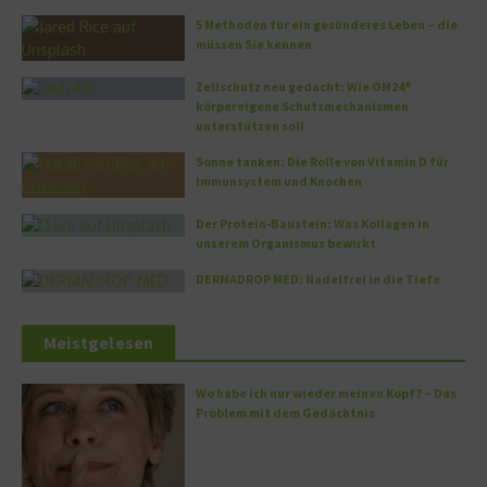
5 Methoden für ein gesünderes Leben – die
müssen Sie kennen
Zellschutz neu gedacht: Wie OM24®
körpereigene Schutzmechanismen
unterstützen soll
Sonne tanken: Die Rolle von Vitamin D für
Immunsystem und Knochen
Der Protein-Baustein: Was Kollagen in
unserem Organismus bewirkt
DERMADROP MED: Nadelfrei in die Tiefe
Meistgelesen
Wo habe ich nur wieder meinen Kopf? – Das
Problem mit dem Gedächtnis