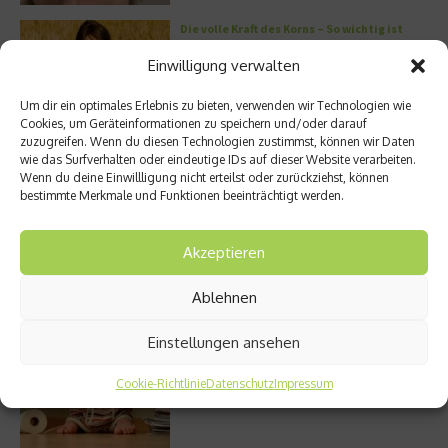
Die volle Kraft des Korns – So wichtig ist
Getreide
Einwilligung verwalten
Um dir ein optimales Erlebnis zu bieten, verwenden wir Technologien wie
Cookies, um Geräteinformationen zu speichern und/oder darauf
zuzugreifen. Wenn du diesen Technologien zustimmst, können wir Daten
Entzündung der Nebenhöhlen: Symptome
wie das Surfverhalten oder eindeutige IDs auf dieser Website verarbeiten.
und verschiedene Formen
Wenn du deine Einwillligung nicht erteilst oder zurückziehst, können
bestimmte Merkmale und Funktionen beeinträchtigt werden.
Akzeptieren
Welches Ashwagandha sollte ich kaufen?
Ablehnen
Einstellungen ansehen
Stuhlgang – wie oft ist eigentlich normal?
Cookie-Richtlinie
Datenschutz
Impressum