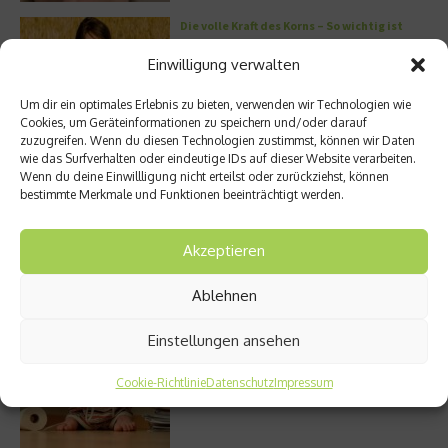
Die volle Kraft des Korns – So wichtig ist
Getreide
Einwilligung verwalten
Um dir ein optimales Erlebnis zu bieten, verwenden wir Technologien wie
Cookies, um Geräteinformationen zu speichern und/oder darauf
zuzugreifen. Wenn du diesen Technologien zustimmst, können wir Daten
Entzündung der Nebenhöhlen: Symptome
wie das Surfverhalten oder eindeutige IDs auf dieser Website verarbeiten.
und verschiedene Formen
Wenn du deine Einwillligung nicht erteilst oder zurückziehst, können
bestimmte Merkmale und Funktionen beeinträchtigt werden.
Akzeptieren
Welches Ashwagandha sollte ich kaufen?
Ablehnen
Einstellungen ansehen
Stuhlgang – wie oft ist eigentlich normal?
Cookie-Richtlinie
Datenschutz
Impressum