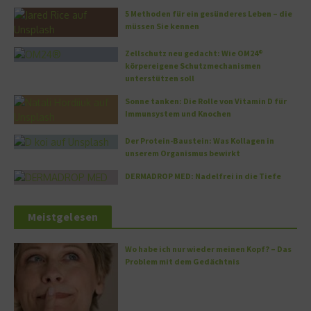
5 Methoden für ein gesünderes Leben – die
müssen Sie kennen
Zellschutz neu gedacht: Wie OM24®
körpereigene Schutzmechanismen
unterstützen soll
Sonne tanken: Die Rolle von Vitamin D für
Immunsystem und Knochen
Der Protein-Baustein: Was Kollagen in
unserem Organismus bewirkt
DERMADROP MED: Nadelfrei in die Tiefe
Meistgelesen
Wo habe ich nur wieder meinen Kopf? – Das
Problem mit dem Gedächtnis