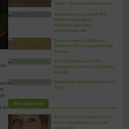
Leben – die müssen Sie kennen
Zellschutz neu gedacht: Wie
OM24® körpereigene
Schutzmechanismen
unterstützen soll
Sonne tanken: Die Rolle von
Vitamin D für Immunsystem und
Knochen
Der Protein-Baustein: Was
mon
Kollagen in unserem Organismus
bewirkt
DERMADROP MED: Nadelfrei in die
 und
Tiefe
en
od-
Meistgelesen
s für
Wo habe ich nur wieder meinen
Kopf? – Das Problem mit dem
Gedächtnis