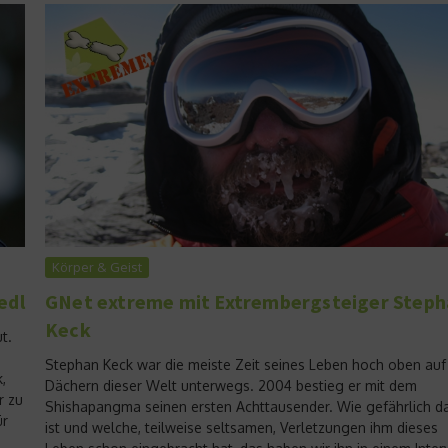
Körper & Geist
edl
GNet extreme mit Extrembergsteiger Step
Keck
t.
Stephan Keck war die meiste Zeit seines Leben hoch oben auf
,
Dächern dieser Welt unterwegs. 2004 bestieg er mit dem
r zu
Shishapangma seinen ersten Achttausender. Wie gefährlich d
ür
ist und welche, teilweise seltsamen, Verletzungen ihm dieses