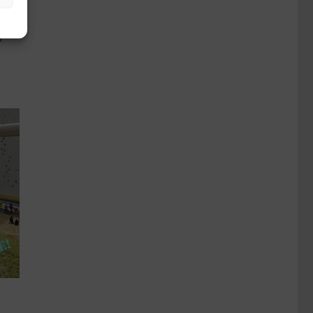
hnen
u