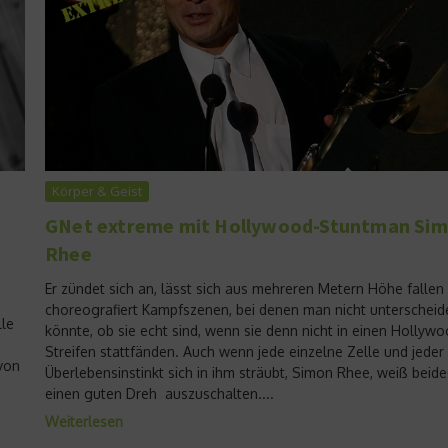
Körper & Geist
GNet extreme mit Hollywood-Stuntman Si
Rhee
Er zündet sich an, lässt sich aus mehreren Metern Höhe fallen
choreografiert Kampfszenen, bei denen man nicht unterscheid
lle
könnte, ob sie echt sind, wenn sie denn nicht in einen Hollywo
Streifen stattfänden. Auch wenn jede einzelne Zelle und jeder
von
Überlebensinstinkt sich in ihm sträubt, Simon Rhee, weiß beide
einen guten Dreh auszuschalten....
Weiterlesen