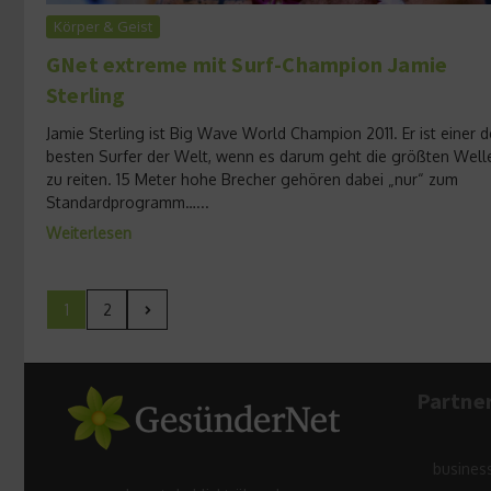
Körper & Geist
GNet extreme mit Surf-Champion Jamie
Sterling
Jamie Sterling ist Big Wave World Champion 2011. Er ist einer d
besten Surfer der Welt, wenn es darum geht die größten Well
zu reiten. 15 Meter hohe Brecher gehören dabei „nur“ zum
Standardprogramm…...
Weiterlesen
1
2
Partne
busines