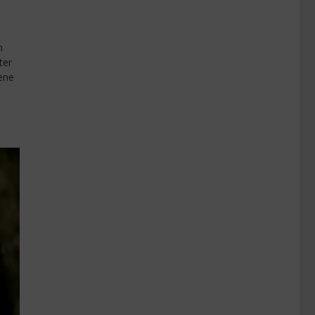
d
n
ter
ene