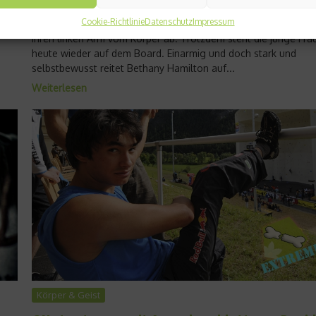
.
wurde im Alter von 13 Jahren von einem Tigerhai vom Brett
n
Cookie-Richtlinie
Datenschutz
Impressum
gerissen. Das Raubtier trennte mit seinen messerscharfen Zä
ihren linken Arm vom Körper ab. Trotzdem steht die junge Fra
heute wieder auf dem Board. Einarmig und doch stark und
selbstbewusst reitet Bethany Hamilton auf...
Weiterlesen
Körper & Geist