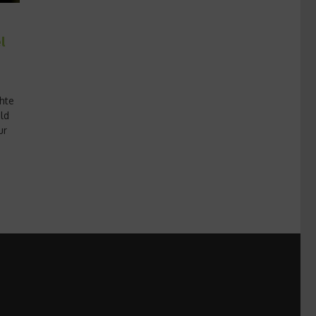
l
hte
ld
ur