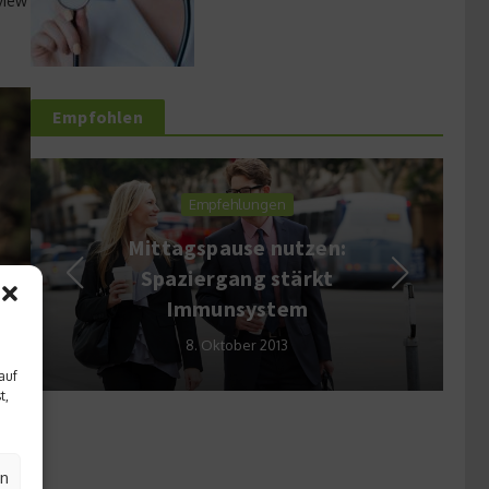
view
Empfohlen
Empfehlungen
Mittagspause nutzen:
Spaziergang stärkt
Immunsystem
8. Oktober 2013
auf
t,
en
fi