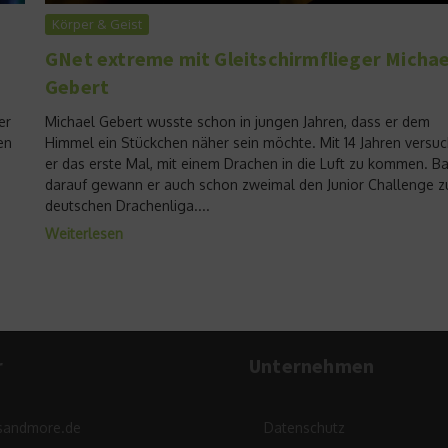
Körper & Geist
GNet extreme mit Gleitschirmflieger Michae
Gebert
er
Michael Gebert wusste schon in jungen Jahren, dass er dem
en
Himmel ein Stückchen näher sein möchte. Mit 14 Jahren versuc
er das erste Mal, mit einem Drachen in die Luft zu kommen. Ba
darauf gewann er auch schon zweimal den Junior Challenge z
deutschen Drachenliga....
Weiterlesen
r
Unternehmen
sandmore.de
Datenschutz