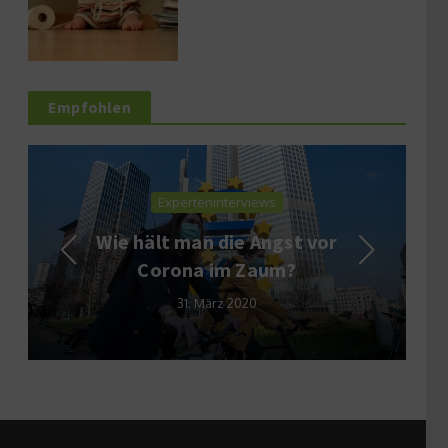
Empfohlen
Experteninterviews
Wie hält man die Angst vor
Corona im Zaum?
31. März 2020