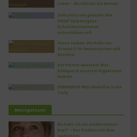
Leben – die müssen Sie kennen
Zellschutz neu gedacht: Wie
OM24® körpereigene
Schutzmechanismen
unterstützen soll
Sonne tanken: Die Rolle von
Vitamin D für Immunsystem und
Knochen
Der Protein-Baustein: Was
Kollagen in unserem Organismus
bewirkt
DERMADROP MED: Nadelfrei in die
Tiefe
Meistgelesen
Wo habe ich nur wieder meinen
Kopf? – Das Problem mit dem
Gedächtnis