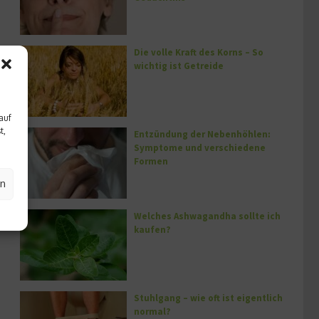
Die volle Kraft des Korns – So
wichtig ist Getreide
auf
t,
Entzündung der Nebenhöhlen:
Symptome und verschiedene
Formen
en
Welches Ashwagandha sollte ich
kaufen?
Stuhlgang – wie oft ist eigentlich
normal?