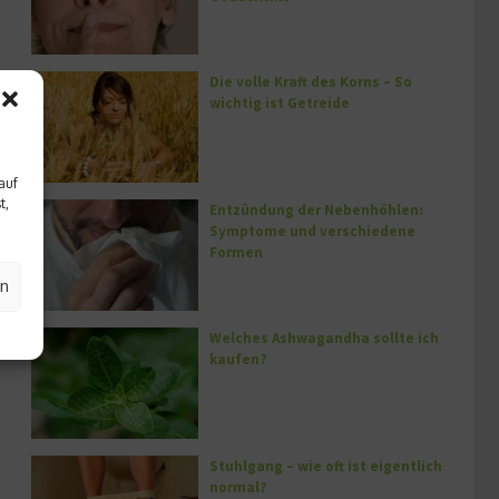
Die volle Kraft des Korns – So
wichtig ist Getreide
auf
t,
Entzündung der Nebenhöhlen:
Symptome und verschiedene
Formen
en
Welches Ashwagandha sollte ich
kaufen?
Stuhlgang – wie oft ist eigentlich
normal?