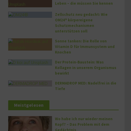
Leben – die müssen Sie kennen
Zellschutz neu gedacht: Wie
OM24® körpereigene
Schutzmechanismen
unterstützen soll
Sonne tanken: Die Rolle von
Vitamin D für Immunsystem und
Knochen
Der Protein-Baustein: Was
Kollagen in unserem Organismus
bewirkt
DERMADROP MED: Nadelfrei in die
Tiefe
Meistgelesen
Wo habe ich nur wieder meinen
Kopf? – Das Problem mit dem
Gedächtnis