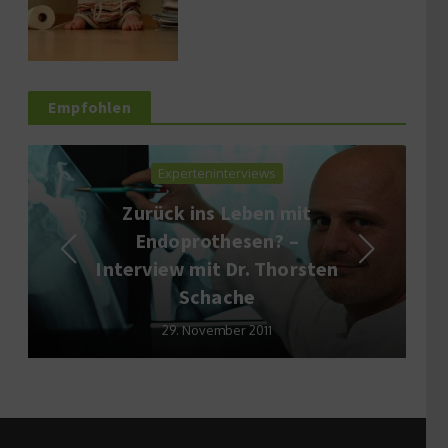
Empfohlen
Experteninterviews
Zurück ins Leben mit
Endoprothesen? –
Interview mit Dr. Thorsten
Schache
29. November 2011