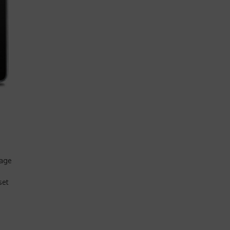
tage
set