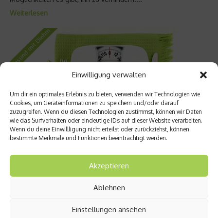
Weiterlesen
Einwilligung verwalten
Um dir ein optimales Erlebnis zu bieten, verwenden wir Technologien wie
Cookies, um Geräteinformationen zu speichern und/oder darauf
zuzugreifen. Wenn du diesen Technologien zustimmst, können wir Daten
wie das Surfverhalten oder eindeutige IDs auf dieser Website verarbeiten.
Wenn du deine Einwillligung nicht erteilst oder zurückziehst, können
bestimmte Merkmale und Funktionen beeinträchtigt werden.
Fit & in Form
Abnehmen – auf die Energiedichte kommt es
Akzeptieren
an
Ablehnen
Unser Experte Prof. Dr. med. Curt Diehm verrät in unserer
neuen Serie „Gesund mit Diehm“ allerlei spannende
Einstellungen ansehen
Informationen rund um den menschlichen Körper und die