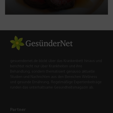
gesuendernet.de blickt über das Krankenbett hinaus und
berichtet nicht nur über Krankheiten und ihre
Behandlung, sondern thematisiert genauso aktuelle
Studien und Nachrichten aus den Bereichen Wellness
und gesunde Ernährung. Regelmäßige Expertenbeiträge
runden das unterhaltsame Gesundheitsmagazin ab.
Partner