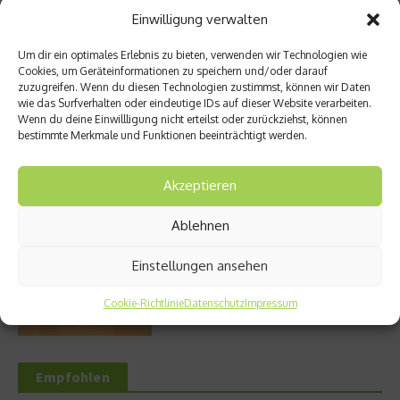
Einwilligung verwalten
Entzündung der Nebenhöhlen: Symptome
Um dir ein optimales Erlebnis zu bieten, verwenden wir Technologien wie
und verschiedene Formen
Cookies, um Geräteinformationen zu speichern und/oder darauf
zuzugreifen. Wenn du diesen Technologien zustimmst, können wir Daten
wie das Surfverhalten oder eindeutige IDs auf dieser Website verarbeiten.
Wenn du deine Einwillligung nicht erteilst oder zurückziehst, können
bestimmte Merkmale und Funktionen beeinträchtigt werden.
Welches Ashwagandha sollte ich kaufen?
Akzeptieren
Ablehnen
Stuhlgang – wie oft ist eigentlich normal?
Einstellungen ansehen
Cookie-Richtlinie
Datenschutz
Impressum
Empfohlen