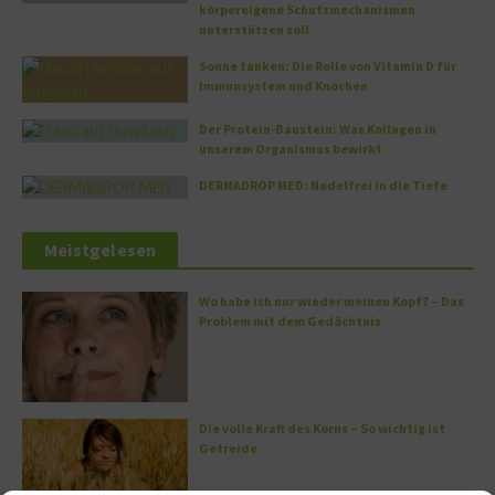
körpereigene Schutzmechanismen
unterstützen soll
Sonne tanken: Die Rolle von Vitamin D für
Immunsystem und Knochen
Der Protein-Baustein: Was Kollagen in
unserem Organismus bewirkt
DERMADROP MED: Nadelfrei in die Tiefe
Meistgelesen
Wo habe ich nur wieder meinen Kopf? – Das
Problem mit dem Gedächtnis
Die volle Kraft des Korns – So wichtig ist
Getreide