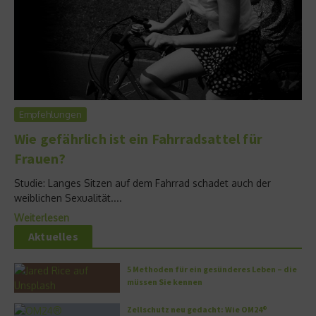
Empfehlungen
Wie gefährlich ist ein Fahrradsattel für
Frauen?
Studie: Langes Sitzen auf dem Fahrrad schadet auch der
weiblichen Sexualität....
Weiterlesen
Aktuelles
5 Methoden für ein gesünderes Leben – die
müssen Sie kennen
Zellschutz neu gedacht: Wie OM24®