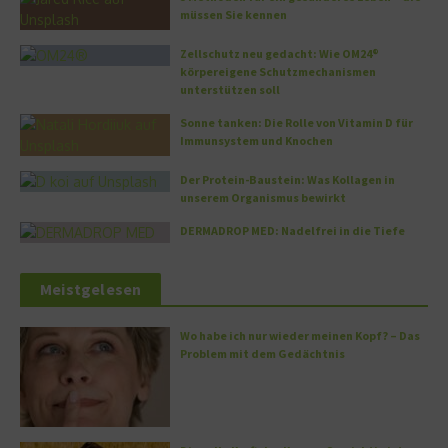
müssen Sie kennen
Zellschutz neu gedacht: Wie OM24®
körpereigene Schutzmechanismen
unterstützen soll
Sonne tanken: Die Rolle von Vitamin D für
Immunsystem und Knochen
Der Protein-Baustein: Was Kollagen in
unserem Organismus bewirkt
DERMADROP MED: Nadelfrei in die Tiefe
Meistgelesen
Wo habe ich nur wieder meinen Kopf? – Das
Problem mit dem Gedächtnis