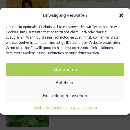
Die volle Kraft des Korns – So wichtig ist
Getreide
Einwilligung verwalten
Um dir ein optimales Erlebnis zu bieten, verwenden wir Technologien wie
Cookies, um Geräteinformationen zu speichern und/oder darauf
Entzündung der Nebenhöhlen: Symptome
zuzugreifen. Wenn du diesen Technologien zustimmst, können wir Daten
und verschiedene Formen
wie das Surfverhalten oder eindeutige IDs auf dieser Website verarbeiten.
Wenn du deine Einwillligung nicht erteilst oder zurückziehst, können
bestimmte Merkmale und Funktionen beeinträchtigt werden.
Stuhlgang – wie oft ist eigentlich normal?
Akzeptieren
Ablehnen
Einstellungen ansehen
Welches Ashwagandha sollte ich kaufen?
Cookie-Richtlinie
Datenschutz
Impressum