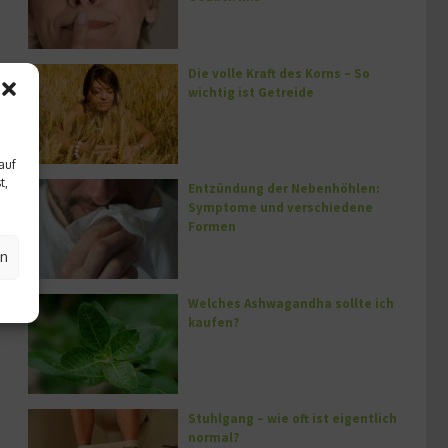
Die volle Kraft des Korns – So
wichtig ist Getreide
auf
t,
Entzündung der Nebenhöhlen:
Symptome und verschiedene
Formen
en
Welches Ashwagandha sollte ich
kaufen?
Stuhlgang – wie oft ist eigentlich
normal?