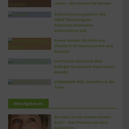
Leben – die müssen Sie kennen
Zellschutz neu gedacht: Wie
OM24® körpereigene
Schutzmechanismen
unterstützen soll
Sonne tanken: Die Rolle von
Vitamin D für Immunsystem und
Knochen
Der Protein-Baustein: Was
Kollagen in unserem Organismus
bewirkt
DERMADROP MED: Nadelfrei in die
Tiefe
Meistgelesen
Wo habe ich nur wieder meinen
Kopf? – Das Problem mit dem
Gedächtnis