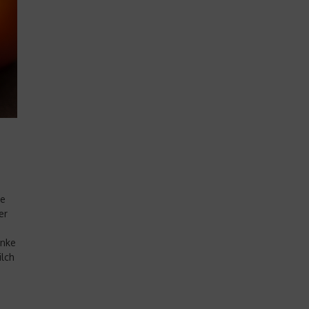
ne
er
e
änke
ilch