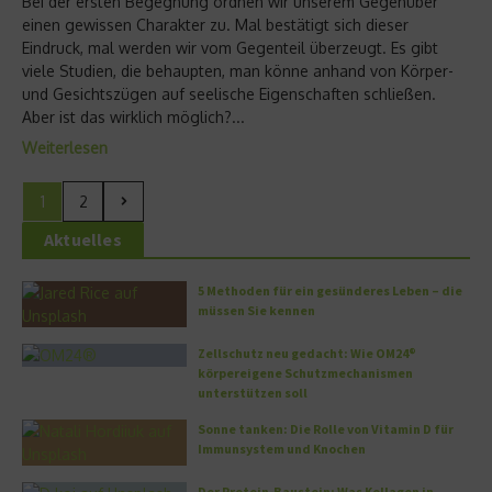
Bei der ersten Begegnung ordnen wir unserem Gegenüber
einen gewissen Charakter zu. Mal bestätigt sich dieser
Eindruck, mal werden wir vom Gegenteil überzeugt. Es gibt
viele Studien, die behaupten, man könne anhand von Körper-
und Gesichtszügen auf seelische Eigenschaften schließen.
Aber ist das wirklich möglich?...
Weiterlesen
1
2
Aktuelles
5 Methoden für ein gesünderes Leben – die
müssen Sie kennen
Zellschutz neu gedacht: Wie OM24®
körpereigene Schutzmechanismen
unterstützen soll
Sonne tanken: Die Rolle von Vitamin D für
Immunsystem und Knochen
Der Protein-Baustein: Was Kollagen in