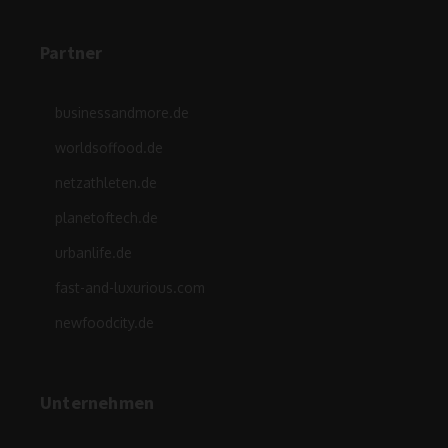
Partner
businessandmore.de
worldsoffood.de
netzathleten.de
planetoftech.de
urbanlife.de
fast-and-luxurious.com
newfoodcity.de
Unternehmen