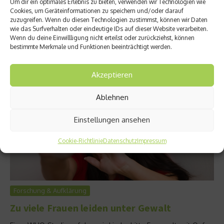
Um dir ein optimales Erlebnis zu bieten, verwenden wir Technologien wie
bei Frauen. Es handelt sich dabei um eine chronische, jedoch
Cookies, um Geräteinformationen zu speichern und/oder darauf
gutartige Erkrankung. Aber was ist Endometriose genau?
zuzugreifen. Wenn du diesen Technologien zustimmst, können wir Daten
Erfahren Sie mehr über Symptome, Ursachen und
wie das Surfverhalten oder eindeutige IDs auf dieser Website verarbeiten.
Therapiemöglichkeiten....
Wenn du deine Einwillligung nicht erteilst oder zurückziehst, können
bestimmte Merkmale und Funktionen beeinträchtigt werden.
Weiterlesen
Akzeptieren
Ablehnen
Einstellungen ansehen
Cookie-Richtlinie
Datenschutz
Impressum
Forschung & Aufklärung
Zu viele Frauen leiden unter Gewalt