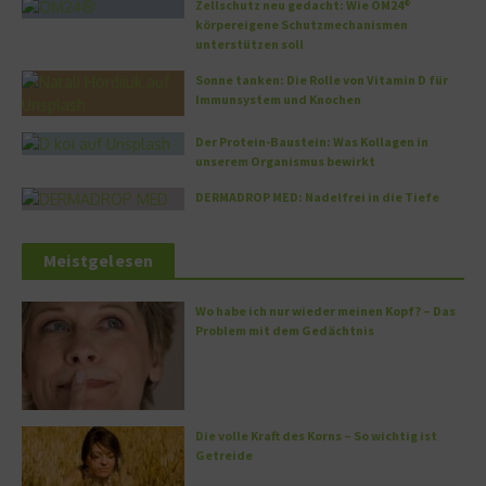
Zellschutz neu gedacht: Wie OM24®
körpereigene Schutzmechanismen
unterstützen soll
Sonne tanken: Die Rolle von Vitamin D für
Immunsystem und Knochen
Der Protein-Baustein: Was Kollagen in
unserem Organismus bewirkt
DERMADROP MED: Nadelfrei in die Tiefe
Meistgelesen
Wo habe ich nur wieder meinen Kopf? – Das
Problem mit dem Gedächtnis
Die volle Kraft des Korns – So wichtig ist
Getreide