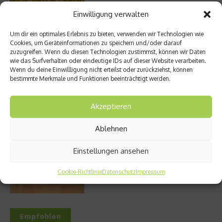
Einwilligung verwalten
Um dir ein optimales Erlebnis zu bieten, verwenden wir Technologien wie
Entzündung der Nebenhöhlen: Symptome
Cookies, um Geräteinformationen zu speichern und/oder darauf
und verschiedene Formen
zuzugreifen. Wenn du diesen Technologien zustimmst, können wir Daten
wie das Surfverhalten oder eindeutige IDs auf dieser Website verarbeiten.
Wenn du deine Einwillligung nicht erteilst oder zurückziehst, können
bestimmte Merkmale und Funktionen beeinträchtigt werden.
Welches Ashwagandha sollte ich kaufen?
Akzeptieren
Ablehnen
Stuhlgang – wie oft ist eigentlich normal?
Einstellungen ansehen
Cookie-Richtlinie
Datenschutz
Impressum
Empfohlen