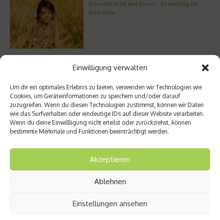
Die volle Kraft des Korns – So wichtig ist
Getreide
Entzündung der Nebenhöhlen: Symptome
Einwilligung verwalten
und verschiedene Formen
Um dir ein optimales Erlebnis zu bieten, verwenden wir Technologien wie
Cookies, um Geräteinformationen zu speichern und/oder darauf
zuzugreifen. Wenn du diesen Technologien zustimmst, können wir Daten
wie das Surfverhalten oder eindeutige IDs auf dieser Website verarbeiten.
Welches Ashwagandha sollte ich kaufen?
Wenn du deine Einwillligung nicht erteilst oder zurückziehst, können
bestimmte Merkmale und Funktionen beeinträchtigt werden.
Akzeptieren
Stuhlgang – wie oft ist eigentlich normal?
Ablehnen
Einstellungen ansehen