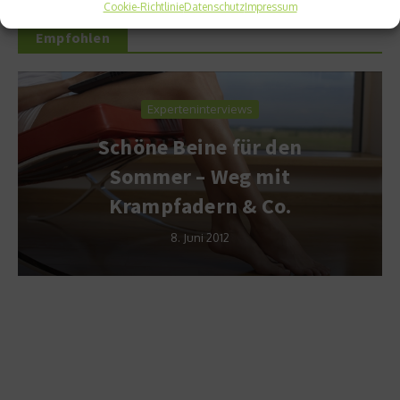
Cookie-Richtlinie
Datenschutz
Impressum
Empfohlen
Experteninterviews
Schöne Beine für den
Sommer – Weg mit
Krampfadern & Co.
8. Juni 2012