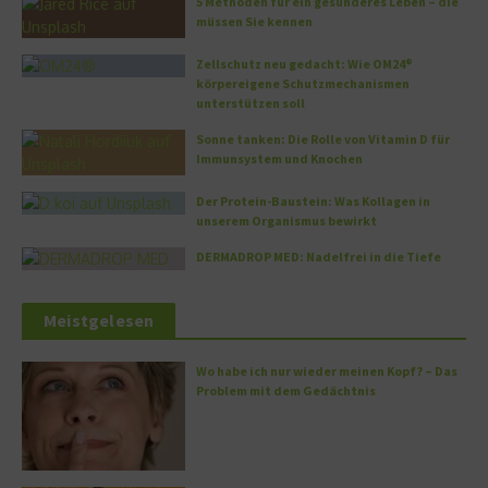
5 Methoden für ein gesünderes Leben – die
müssen Sie kennen
Zellschutz neu gedacht: Wie OM24®
körpereigene Schutzmechanismen
unterstützen soll
Sonne tanken: Die Rolle von Vitamin D für
Immunsystem und Knochen
Der Protein-Baustein: Was Kollagen in
unserem Organismus bewirkt
DERMADROP MED: Nadelfrei in die Tiefe
Meistgelesen
Wo habe ich nur wieder meinen Kopf? – Das
Problem mit dem Gedächtnis