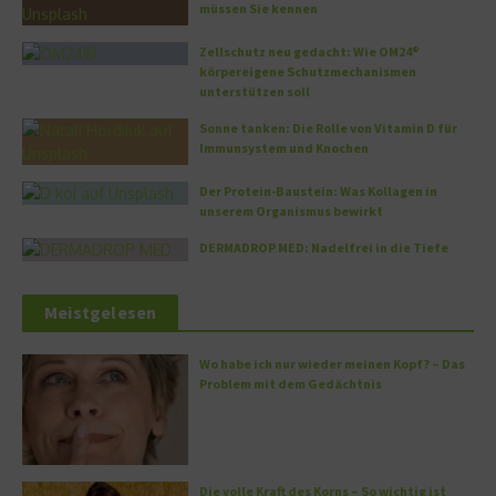
müssen Sie kennen
Zellschutz neu gedacht: Wie OM24®
körpereigene Schutzmechanismen
unterstützen soll
Sonne tanken: Die Rolle von Vitamin D für
Immunsystem und Knochen
Der Protein-Baustein: Was Kollagen in
unserem Organismus bewirkt
DERMADROP MED: Nadelfrei in die Tiefe
Meistgelesen
Wo habe ich nur wieder meinen Kopf? – Das
Problem mit dem Gedächtnis
Die volle Kraft des Korns – So wichtig ist