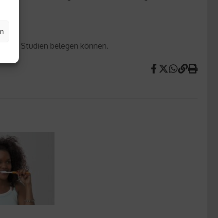
en
ehrere Studien belegen können.