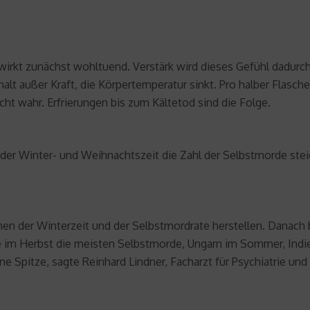
wirkt zunächst wohltuend. Verstärk wird dieses Gefühl dadurch
t außer Kraft, die Körpertemperatur sinkt. Pro halber Flasch
cht wahr. Erfrierungen bis zum Kältetod sind die Folge.
r Winter- und Weihnachtszeit die Zahl der Selbstmorde steigt
 der Winterzeit und der Selbstmordrate herstellen. Danach 
 im Herbst die meisten Selbstmorde, Ungarn im Sommer, Indien 
ine Spitze, sagte Reinhard Lindner, Facharzt für Psychiatrie un