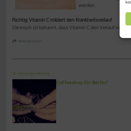
kön
werden.
Richtig: Vitamin C mildert den Krankheitsverlauf
Dennoch ist bekannt, dass Vitamin C den Verlauf einer 
Beitrag teilen
vorheriger Beitrag
Coffeeshop für Berlin?