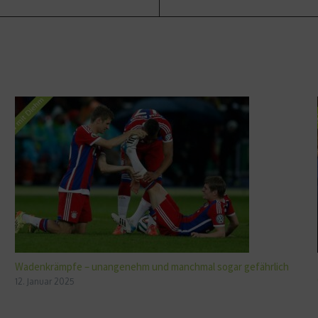
Wadenkrämpfe – unangenehm und manchmal sogar gefährlich
12. Januar 2025