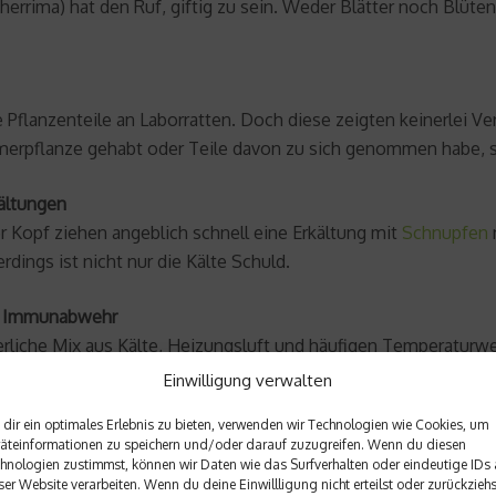
errima) hat den Ruf, giftig zu sein. Weder Blätter noch Blüte
e Pflanzenteile an Laborratten. Doch diese zeigten keinerlei 
mmerpflanze gehabt oder Teile davon zu sich genommen habe, 
kältungen
er Kopf ziehen angeblich schnell eine Erkältung mit
Schnupfen
rdings ist nicht nur die Kälte Schuld.
die Immunabwehr
terliche Mix aus Kälte, Heizungsluft und häufigen Temperaturwec
iten. Beheizte Räume trocknen außerdem die Schleimhäute aus,
Einwilligung verwalten
, wenn die Temperaturen sinken.
dir ein optimales Erlebnis zu bieten, verwenden wir Technologien wie Cookies, um
äteinformationen zu speichern und/oder darauf zuzugreifen. Wenn du diesen
t vor Erkältungen
hnologien zustimmst, können wir Daten wie das Surfverhalten oder eindeutige IDs 
durch Vitamin C verhindern lassen, konnte selbst bei einer au
ser Website verarbeiten. Wenn du deine Einwillligung nicht erteilst oder zurückziehs