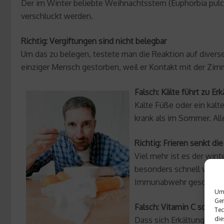
Der im Winter beliebte Weihnachtsstern (Euphorbia pulch
verschluckt werden.
Richtig: Vergiftungen sind nicht belegbar
Um das zu belegen, testete man die Reaktion auf divers
einziger Mensch gestorben, weil er Kontakt mit der Zi
Falsch: Kälte
führt zu Er
Kalte Füße oder ein kalt
krank als im Sommer. Alle
Richtig: Frieren senkt 
Viel mehr ist es der win
besonders schnell verbre
Immunabwehr geschwächt
Um 
Ger
Falsch: Vitamin C schütz
Tec
Dass sich Erkältungen, 
die