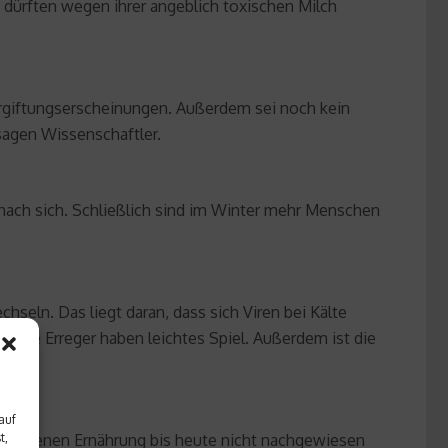
n dürften wegen ihrer angeblich toxischen Milch
Vergiftungserscheinungen. Außerdem sei noch kein
sagen Wissenschaftler.
nach sich. Schließlich sind im Winter mehr Menschen
hseln. Das liegt daran, dass sich Viren bei Kälte
 die Erreger haben leichtes Spiel. Außerdem ist die
auf
sgewogenen Ernährung bis heute nicht nachgewiesen
t,