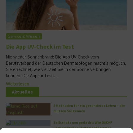
Service & Wissen
Die App UV-Check im Test
Nie wieder Sonnenbrand: Die App UV-Check vom
Berufsverband der Deutschen Dermatologen macht’s möglich.
Sie errechnet, wie viel Zeit Sie in der Sonne verbringen
können. Die App im Test....
Weiterlesen
Aktuelles
5 Methoden für ein gesünderes Leben – die
müssen Sie kennen
Zellschutz neu gedacht: Wie OM24®
körpereigene Schutzmechanismen