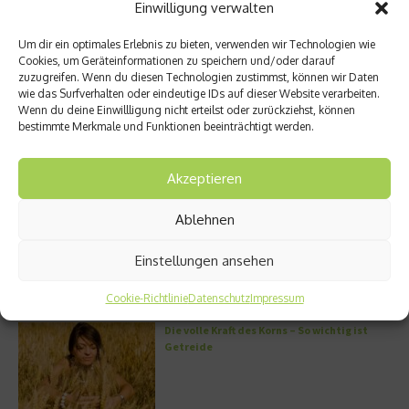
unterstützen soll
Einwilligung verwalten
Sonne tanken: Die Rolle von Vitamin D für
Um dir ein optimales Erlebnis zu bieten, verwenden wir Technologien wie
Immunsystem und Knochen
Cookies, um Geräteinformationen zu speichern und/oder darauf
zuzugreifen. Wenn du diesen Technologien zustimmst, können wir Daten
Der Protein-Baustein: Was Kollagen in
wie das Surfverhalten oder eindeutige IDs auf dieser Website verarbeiten.
unserem Organismus bewirkt
Wenn du deine Einwillligung nicht erteilst oder zurückziehst, können
bestimmte Merkmale und Funktionen beeinträchtigt werden.
DERMADROP MED: Nadelfrei in die Tiefe
Akzeptieren
Meistgelesen
Ablehnen
Wo habe ich nur wieder meinen Kopf? – Das
Problem mit dem Gedächtnis
Einstellungen ansehen
Cookie-Richtlinie
Datenschutz
Impressum
Die volle Kraft des Korns – So wichtig ist
Getreide