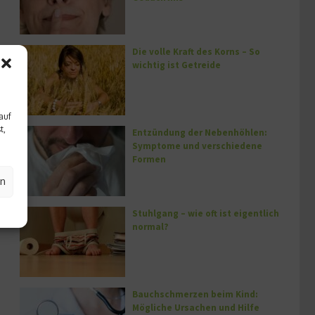
Die volle Kraft des Korns – So
wichtig ist Getreide
auf
t,
Entzündung der Nebenhöhlen:
Symptome und verschiedene
Formen
en
Stuhlgang – wie oft ist eigentlich
normal?
Bauchschmerzen beim Kind:
Mögliche Ursachen und Hilfe