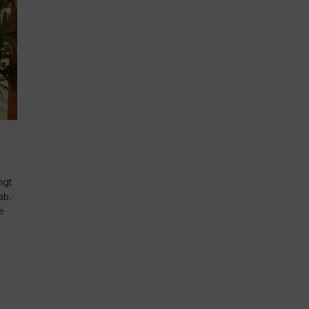
ngt
ab.
e