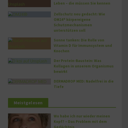
Leben – die müssen Sie kennen
Zellschutz neu gedacht: Wie
OM24® körpereigene
Schutzmechanismen
unterstützen soll
Sonne tanken: Die Rolle von
Vitamin D für Immunsystem und
Knochen
Der Protein-Baustein: Was
Kollagen in unserem Organismus
bewirkt
DERMADROP MED: Nadelfrei in die
Tiefe
Meistgelesen
Wo habe ich nur wieder meinen
Kopf? – Das Problem mit dem
Gedächtnis