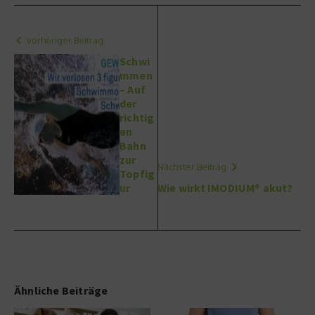
vorheriger Beitrag
Schwi
mmen
– Auf
der
richtig
en
Bahn
zur
Nächster Beitrag
Topfig
ur
Wie wirkt IMODIUM® akut?
Ähnliche Beiträge