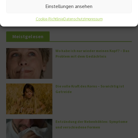
Der Protein-Baustein: Was Kollagen in
Einstellungen ansehen
unserem Organismus bewirkt
DERMADROP MED: Nadelfrei in die Tiefe
Cookie-Richtlinie
Datenschutz
Impressum
Meistgelesen
Wo habe ich nur wieder meinen Kopf? – Das
Problem mit dem Gedächtnis
Die volle Kraft des Korns – So wichtig ist
Getreide
Entzündung der Nebenhöhlen: Symptome
und verschiedene Formen