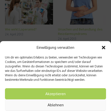
Wie wirkt Loperamid?
Ursachen und Behandlung des
Reizdarmsyndroms
24. April 2013
24. April 2013
Einwilligung verwalten
Aktuelles
Um dir ein optimales Erlebnis zu bieten, verwenden wir Technologien wie
Cookies, um Geräteinformationen zu speichern und/oder darauf
zuzugreifen. Wenn du diesen Technologien zustimmst, können wir Daten
5 Methoden für ein gesünderes Leben – die
wie das Surfverhalten oder eindeutige IDs auf dieser Website verarbeiten.
müssen Sie kennen
Wenn du deine Einwillligung nicht erteilst oder zurückziehst, können
bestimmte Merkmale und Funktionen beeinträchtigt werden.
Zellschutz neu gedacht: Wie OM24®
körpereigene Schutzmechanismen
unterstützen soll
Akzeptieren
Sonne tanken: Die Rolle von Vitamin D für
Immunsystem und Knochen
Ablehnen