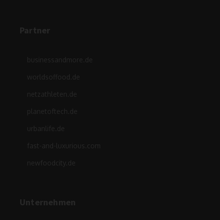
Partner
businessandmore.de
worldsoffood.de
netzathleten.de
planetoftech.de
urbanlife.de
fast-and-luxurious.com
newfoodcity.de
Unternehmen