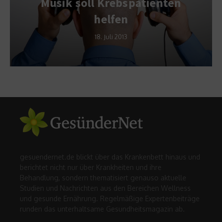
Musik soll Krebspatienten
helfen
18. Juli 2013
gesuendernet.de blickt über das Krankenbett hinaus und
berichtet nicht nur über Krankheiten und ihre
Behandlung, sondern thematisiert genauso aktuelle
Studien und Nachrichten aus den Bereichen Wellness
und gesunde Ernährung. Regelmäßige Expertenbeiträge
runden das unterhaltsame Gesundheitsmagazin ab.