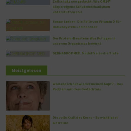
Zellschutz neu gedacht: Wie OM24®
körpereigene Schutzmechanismen
unterstützen soll
Sonne tanken: Die Rolle von Vitamin D für
Immunsystem und Knochen
Der Protein-Baustein: Was Kollagen in
unserem Organismus bewirkt
DERMADROP MED: Nadelfrei in die Tiefe
Meistgelesen
Wo habe ich nur wieder meinen Kopf? – Das
Problem mit dem Gedächtnis
Die volle Kraft des Korns – So wichtig ist
Getreide