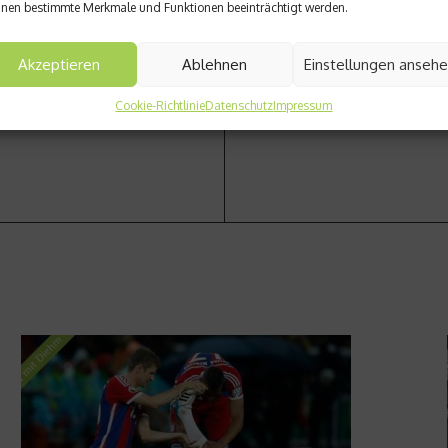
Nächster Beitrag
nen bestimmte Merkmale und Funktionen beeinträchtigt werden.
Vitamin-D-Mangel ist leicht
Akzeptieren
Ablehnen
Einstellungen anseh
Cookie-Richtlinie
Datenschutz
Impressum