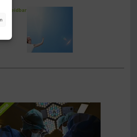
 vermeidbar
en