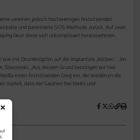
steme vereinen jedoch hochwertigen festsitzenden
ntwickelte und patentierte SOS-Methode zurück. Auf zwei
nigung lässt diese sich unkompliziert herausnehmen.
h wie mit Druckknöpfen auf die Implantate „klicken“. „Im
r. Sliwowski. „Aus diesem Grund benötigen wir hier
Maxilla einen festsitzenden Steg ein, der wiederum die
n Vorteil, dass der Gaumen frei bleibt und
auf
t,