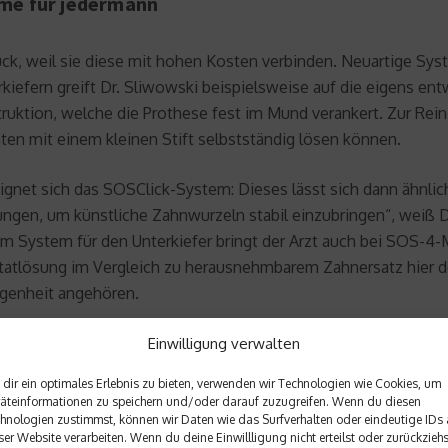
me für jedermann
ück, weil sie diese mit hohen Kosten verbinden. Neuartige Sy
rkiefern greift Dr. Sliwowski beispielsweise auf die eigens e
truktion, welche die Prothese fest im Mund verankert. Zur Rei
en mit einem kleinen Stift selbstständig lösen können.
eignet sich das SOSClick-System: Dieses lässt sich dann ähnlic
ngen, um künstliche Zahnwurzeln stabil einzubringen“, weiß D
dem System für den Unterkiefer bringt der Arzt auch bei SOS-4-
ntatlösung im Vergleich zu herausnehmbarem Zahnersatz hier de
genheit angehören.
Einwilligung verwalten
dir ein optimales Erlebnis zu bieten, verwenden wir Technologien wie Cookies, um
äteinformationen zu speichern und/oder darauf zuzugreifen. Wenn du diesen
hnologien zustimmst, können wir Daten wie das Surfverhalten oder eindeutige IDs 
ser Website verarbeiten. Wenn du deine Einwillligung nicht erteilst oder zurückziehs