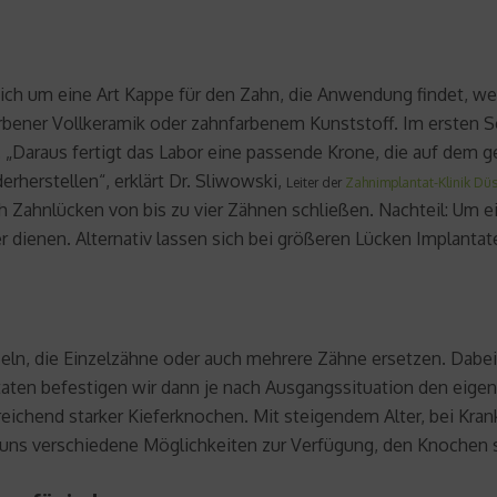
sich um eine Art Kappe für den Zahn, die Anwendung findet, we
arbener Vollkeramik oder zahnfarbenem Kunststoff. Im ersten Sc
„Daraus fertigt das Labor eine passende Krone, die auf dem ge
erherstellen“, erklärt Dr. Sliwowski,
Leiter der
Zahnimplantat-Klinik Düs
ich Zahnlücken von bis zu vier Zähnen schließen. Nachteil: Um e
r dienen. Alternativ lassen sich bei größeren Lücken Implantat
eln, die Einzelzähne oder auch mehrere Zähne ersetzen. Dabei 
ntaten befestigen wir dann je nach Ausgangssituation den eige
usreichend starker Kieferknochen. Mit steigendem Alter, bei Kr
n uns verschiedene Möglichkeiten zur Verfügung, den Knochen 