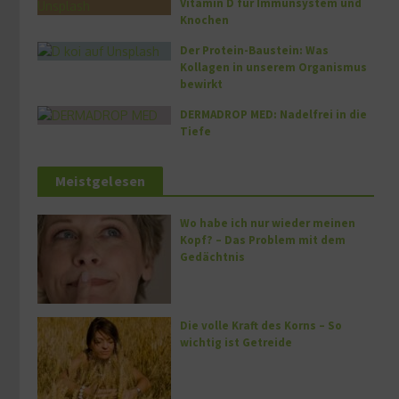
Vitamin D für Immunsystem und
Knochen
Der Protein-Baustein: Was
Kollagen in unserem Organismus
bewirkt
DERMADROP MED: Nadelfrei in die
Tiefe
Meistgelesen
Wo habe ich nur wieder meinen
Kopf? – Das Problem mit dem
Gedächtnis
Die volle Kraft des Korns – So
wichtig ist Getreide