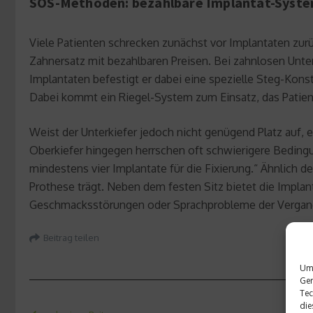
SOS-Methoden: bezahlbare Implantat-Syste
Viele Patienten schrecken zunächst vor Implantaten zur
Zahnersatz mit bezahlbaren Preisen. Bei zahnlosen Unte
Implantaten befestigt er dabei eine spezielle Steg-Kons
Dabei kommt ein Riegel-System zum Einsatz, das Patient
Weist der Unterkiefer jedoch nicht genügend Platz auf, 
Oberkiefer hingegen herrschen oft schwierigere Bedingu
mindestens vier Implantate für die Fixierung.“ Ähnlich 
Prothese trägt. Neben dem festen Sitz bietet die Impla
Geschmacksstörungen oder Sprachprobleme der Vergan
Beitrag teilen
Um 
Ger
Tec
die