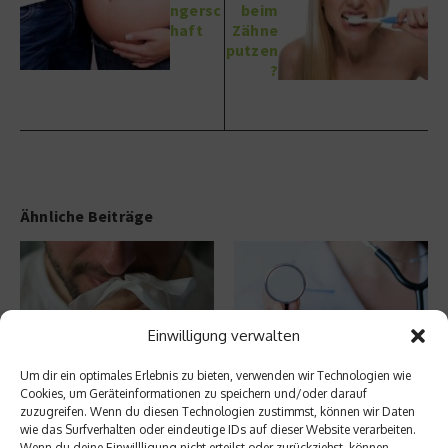
ngersc
beim
haft
Zähne
putzen
?
Ähnliche Beiträge
Einwilligung verwalten
Um dir ein optimales Erlebnis zu bieten, verwenden wir Technologien wie
Entzündung der Nebenhöhlen:
Bauchschmerzen beim Kind:
Cookies, um Geräteinformationen zu speichern und/oder darauf
Symptome und verschiedene
Mögliche Ursachen und Hilfe
zuzugreifen. Wenn du diesen Technologien zustimmst, können wir Daten
Formen
17. Februar 2025
wie das Surfverhalten oder eindeutige IDs auf dieser Website verarbeiten.
18. Februar 2025
Wenn du deine Einwillligung nicht erteilst oder zurückziehst, können