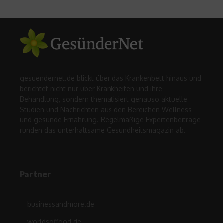
gesuendernet.de blickt über das Krankenbett hinaus und
berichtet nicht nur über Krankheiten und ihre
Behandlung, sondern thematisiert genauso aktuelle
Studien und Nachrichten aus den Bereichen Wellness
und gesunde Ernährung. Regelmäßige Expertenbeiträge
runden das unterhaltsame Gesundheitsmagazin ab.
Partner
businessandmore.de
worldsoffood.de