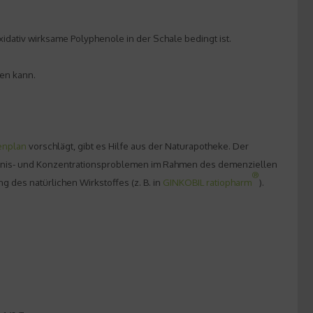
idativ wirksame Polyphenole in der Schale bedingt ist.
ren kann.
enplan
vorschlägt, gibt es Hilfe aus der Naturapotheke. Der
ächtnis- und Konzentrationsproblemen im Rahmen des demenziellen
®
des natürlichen Wirkstoffes (z. B. in
GINKOBIL ratiopharm
).