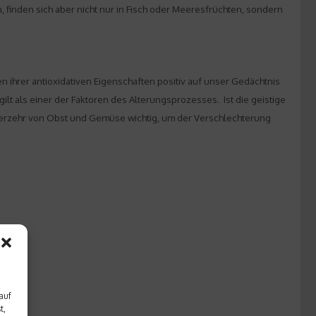
finden sich aber nicht nur in Fisch oder Meeresfrüchten, sondern
 ihrer antioxidativen Eigenschaften positiv auf unser Gedächtnis
lt als einer der Faktoren des Alterungsprozesses. Ist die geistige
er Verzehr von Obst und Gemüse wichtig, um der Verschlechterung
auf
t,