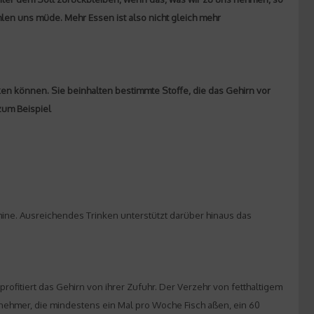
hlen uns müde. Mehr Essen ist also nicht gleich mehr
rken können. Sie beinhalten bestimmte Stoffe, die das Gehirn vor
zum Beispiel
amine. Ausreichendes Trinken unterstützt darüber hinaus das
rofitiert das Gehirn von ihrer Zufuhr. Der Verzehr von fetthaltigem
lnehmer, die mindestens ein Mal pro Woche Fisch aßen, ein 60