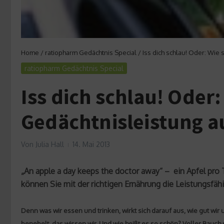
Home
/
ratiopharm Gedächtnis Special
/
Iss dich schlau! Oder: Wie
ratiopharm Gedächtnis Special
Iss dich schlau! Oder
Gedächtnisleistung 
Von
Julia Hall
14. Mai 2013
„An apple a day keeps the doctor away“ – ein Apfel pro T
können Sie mit der richtigen Ernährung die Leistungsfähi
Denn was wir essen und trinken, wirkt sich darauf aus, wie gut wir
benebelt, das wissen wir. Und wie heißt es so schön? Voller Bauch 