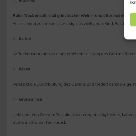
Brokkoli.
kön
Roter Traubensaft, statt griechischer Wein – und öfter mal ein Ka
Ausreichend zu trinken ist wichtig, das weiß jedes Kind. Bestimmte 
Kaffee
Kaffeekonsum kann zu einer erhöhten Leistung des Gehirns führen
Kakao
verstärkt die Durchblutung des Gehirns und fördert damit die geist
Grünem Tee
Liebhaber von Grünem Tee, die diesen regelmäßig trinken, haben in
Stoffe im Grünen Tee zurück.