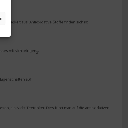
en
sfähigkeit aus. Antioxidative Stoffe finden sich in:
ses mit sich bringen
.
2
 Eigenschaften auf.
en, als Nicht-Teetrinker. Dies führt man auf die antioxidativen