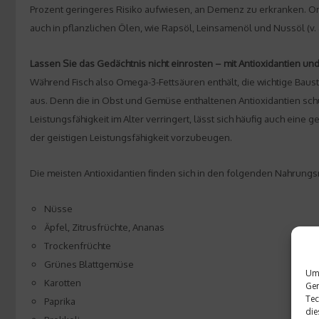
Prozent geringeres Risiko aufwiesen, an Demenz zu erkranken. Ome
auch in pflanzlichen Ölen, wie Rapsöl, Leinsamenöl und Nussöl (v. a
Lassen Sie das Gedächtnis nicht einrosten – mit Antioxidantien und
Während Fisch also Omega-3-Fettsäuren enthält, die wichtige Baus
aus. Denn die in Obst und Gemüse enthaltenen Antioxidantien schüt
Leistungsfähigkeit im Alter verringert, lässt sich häufig auch ein
der geistigen Leistungsfähigkeit vorzubeugen.
Die meisten Antioxidantien finden sich in den folgenden Nahrungsm
Nüsse
Äpfel, Zitrusfrüchte, Ananas
Trockenfrüchte
Grünes Blattgemüse
Um 
Karotten
Ger
Tec
Paprika
die