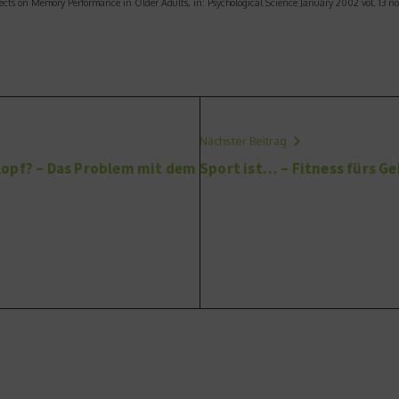
ects on Memory Performance in Older Adults, in: Psychological Science January 2002 vol. 13 no. 
Nächster Beitrag
Kopf? – Das Problem mit dem
Sport ist… – Fitness fürs Ge