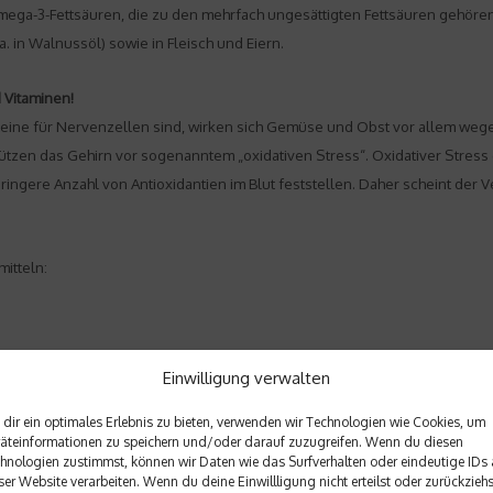
ga-3-Fettsäuren, die zu den mehrfach ungesättigten Fettsäuren gehören, 
. in Walnussöl) sowie in Fleisch und Eiern.
 Vitaminen!
teine für Nervenzellen sind, wirken sich Gemüse und Obst vor allem wegen
zen das Gehirn vor sogenanntem „oxidativen Stress“. Oxidativer Stress gi
e geringere Anzahl von Antioxidantien im Blut feststellen. Daher scheint d
itteln:
Einwilligung verwalten
dir ein optimales Erlebnis zu bieten, verwenden wir Technologien wie Cookies, um
äteinformationen zu speichern und/oder darauf zuzugreifen. Wenn du diesen
hnologien zustimmst, können wir Daten wie das Surfverhalten oder eindeutige IDs 
ser Website verarbeiten. Wenn du deine Einwillligung nicht erteilst oder zurückziehs