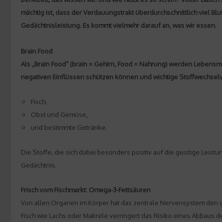
mächtig ist, dass der Verdauungstrakt überdurchschnittlich viel Bl
Gedächtnisleistung. Es kommt vielmehr darauf an, was wir essen.
Brain Food
Als „Brain Food“ (brain = Gehirn, Food = Nahrung) werden Lebensmit
negativen Einflüssen schützen können und wichtige Stoffwechsel
Fisch,
Obst und Gemüse,
und bestimmte Getränke.
Die Stoffe, die sich dabei besonders positiv auf die geistige Leis
Gedächtnis.
Frisch vom Fischmarkt: Omega-3-Fettsäuren
Von allen Organen im Körper hat das zentrale Nervensystem den größt
Fisch wie Lachs oder Makrele verringert das Risiko eines Abbaus de