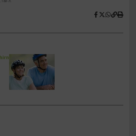
1 68-71.
hirn