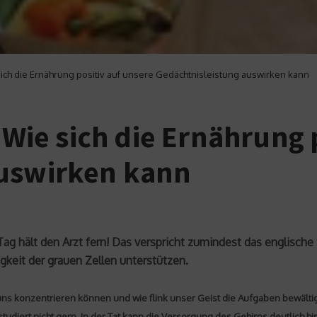
 sich die Ernährung positiv auf unsere Gedächtnisleistung auswirken kann
: Wie sich die Ernährung 
auswirken kann
ag hält den Arzt fern! Das verspricht zumindest das englische 
gkeit der grauen Zellen unterstützen.
 uns konzentrieren können und wie flink unser Geist die Aufgaben bewältig
studiert nicht gern. In der Tat kann die Versorgung des Gehirns deutlich 