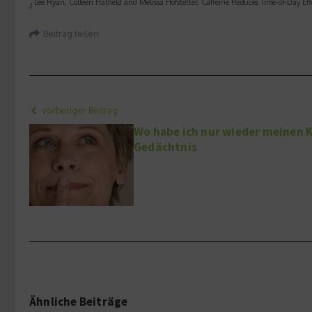
Lee Ryan
,
Colleen Hatfield
and
Melissa Hofstetter
, Caffeine Reduces Time-of-Day Eff
2
Beitrag teilen
vorheriger Beitrag
Wo habe ich nur wieder meinen 
Gedächtnis
Ähnliche Beiträge