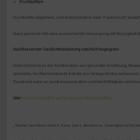
Fruchtsäften
Fruchtsäfte allgemein, und insbesondere roter Traubensaft, bewahr
Ganz generell hält eine ausreichende Versorgung mit Flüssigkeit d
Nachlassender Gedächtnisleistung natürlich begegnen
Unterstützend zu der Kombination aus gesunder Ernährung, Bewegu
spezielle, hochkonzentrierte Extrakt aus Ginkgo biloba verbesse
Syndroms kann er somit Konzentration und Merkfähigkeit verbesser
Hier:
Wieviel Eiweiß braucht man zum Muskelaufbau
Martha Clare Morris, Denis A. Evans, Julia L. Bienias et al., Consumption of Fish a
1