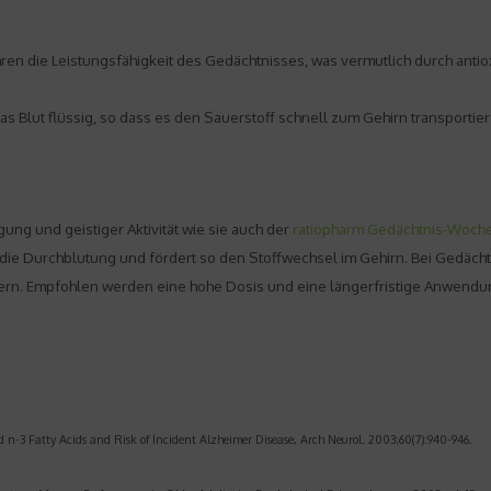
en die Leistungsfähigkeit des Gedächtnisses, was vermutlich durch antiox
as Blut flüssig, so dass es den Sauerstoff schnell zum Gehirn transportie
ng und geistiger Aktivität wie sie auch der
ratiopharm Gedächtnis-Woch
rt die Durchblutung und fördert so den Stoffwechsel im Gehirn. Bei Ged
n. Empfohlen werden eine hohe Dosis und eine längerfristige Anwendung 
nd n-3 Fatty Acids and Risk of Incident Alzheimer Disease, Arch Neurol. 2003;60(7):940-946.