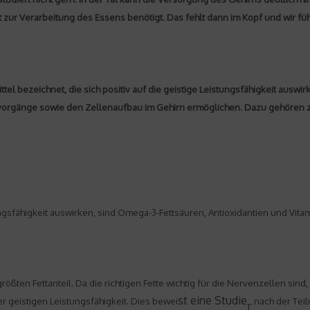
ut zur Verarbeitung des Essens benötigt. Das fehlt dann im Kopf und wir fü
tel bezeichnet, die sich positiv auf die geistige Leistungsfähigkeit auswi
vorgänge sowie den Zellenaufbau im Gehirn ermöglichen. Dazu gehören 
tungsfähigkeit auswirken, sind Omega-3-Fettsäuren, Antioxidantien und Vit
en Fettanteil. Da die richtigen Fette wichtig für die Nervenzellen sind, p
st eine Studie
r geistigen Leistungsfähigkeit. Dies bewei
, nach der Tei
1