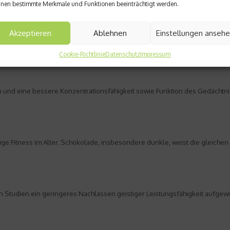
nen bestimmte Merkmale und Funktionen beeinträchtigt werden.
ffeekränzchen
Akzeptieren
Ablehnen
Einstellungen anseh
Getränke wirken sich aber ganz besonders positiv auf die kognitive Leistung
Cookie-Richtlinie
Datenschutz
Impressum
 und eine bessere Konzentrationsfähigkeit sowie Funktion des Gedächtnis
ige Fitness im Alter. Schokolade, insbesondere dunkle, weist die gleichen
 Studien ein geringeres Nachlassen geistiger Leistungsfähigkeit aufgewies