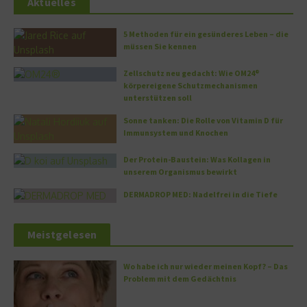
Aktuelles
5 Methoden für ein gesünderes Leben – die
müssen Sie kennen
Zellschutz neu gedacht: Wie OM24®
körpereigene Schutzmechanismen
unterstützen soll
Sonne tanken: Die Rolle von Vitamin D für
Immunsystem und Knochen
Der Protein-Baustein: Was Kollagen in
unserem Organismus bewirkt
DERMADROP MED: Nadelfrei in die Tiefe
Meistgelesen
Wo habe ich nur wieder meinen Kopf? – Das
Problem mit dem Gedächtnis