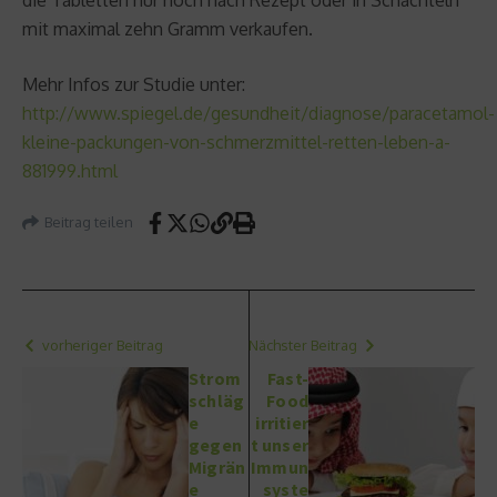
mit maximal zehn Gramm verkaufen.
Mehr Infos zur Studie unter:
http://www.spiegel.de/gesundheit/diagnose/paracetamol-
kleine-packungen-von-schmerzmittel-retten-leben-a-
881999.html
Beitrag teilen
vorheriger Beitrag
Nächster Beitrag
Strom
Fast-
schläg
Food
e
irritier
gegen
t unser
Migrän
Immun
e
syste