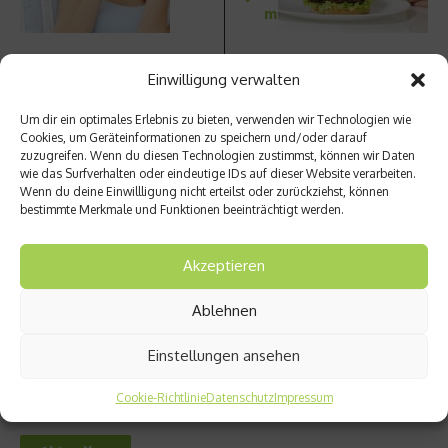
m
Einwilligung verwalten
Um dir ein optimales Erlebnis zu bieten, verwenden wir Technologien wie
Cookies, um Geräteinformationen zu speichern und/oder darauf
zuzugreifen. Wenn du diesen Technologien zustimmst, können wir Daten
Ähnliche Beiträge
wie das Surfverhalten oder eindeutige IDs auf dieser Website verarbeiten.
Wenn du deine Einwillligung nicht erteilst oder zurückziehst, können
bestimmte Merkmale und Funktionen beeinträchtigt werden.
Akzeptieren
Ablehnen
Junges Blut für ältere Menschen
Bewegung am Schreibtisch tut
Einstellungen ansehen
Körper und Seele gut
9. November 2021
14. Juni 2018
Cookie-Richtlinie
Datenschutz
Impressum