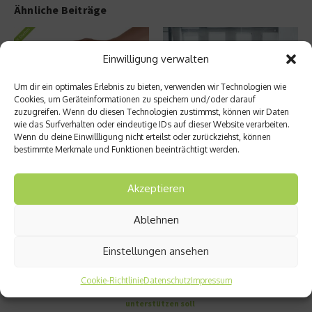
Ähnliche Beiträge
Einwilligung verwalten
Um dir ein optimales Erlebnis zu bieten, verwenden wir Technologien wie
Cookies, um Geräteinformationen zu speichern und/oder darauf
zuzugreifen. Wenn du diesen Technologien zustimmst, können wir Daten
wie das Surfverhalten oder eindeutige IDs auf dieser Website verarbeiten.
Junges Blut für ältere Menschen
Bewegung am Schreibtisch tut
Wenn du deine Einwillligung nicht erteilst oder zurückziehst, können
Körper und Seele gut
9. November 2021
bestimmte Merkmale und Funktionen beeinträchtigt werden.
14. Juni 2018
Akzeptieren
Aktuelles
Ablehnen
5 Methoden für ein gesünderes Leben – die
Einstellungen ansehen
müssen Sie kennen
Zellschutz neu gedacht: Wie OM24®
Cookie-Richtlinie
Datenschutz
Impressum
körpereigene Schutzmechanismen
unterstützen soll