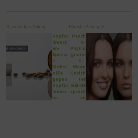
vorheriger Beitrag
Nächster Beitrag
Kopfsc
Psych
hmerz
o-
en-
Physio
Specia
gnomi
l:
k –
Wirkst
Wenn
offe
Gesich
gegen
ter
Kopfsc
Bände
hmerz
sprech
en
en