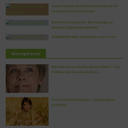
Sonne tanken: Die Rolle von Vitamin D für
Immunsystem und Knochen
Der Protein-Baustein: Was Kollagen in
unserem Organismus bewirkt
DERMADROP MED: Nadelfrei in die Tiefe
Meistgelesen
Wo habe ich nur wieder meinen Kopf? – Das
Problem mit dem Gedächtnis
Die volle Kraft des Korns – So wichtig ist
Getreide