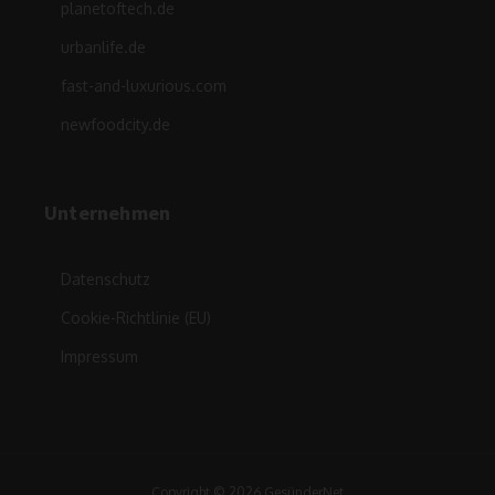
planetoftech.de
urbanlife.de
fast-and-luxurious.com
newfoodcity.de
Unternehmen
Datenschutz
Cookie-Richtlinie (EU)
Impressum
Copyright © 2026 GesünderNet