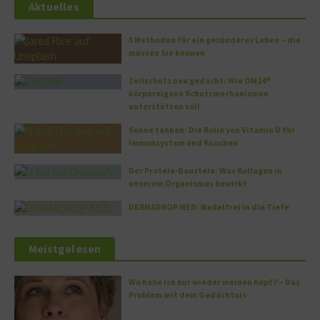
Aktuelles
5 Methoden für ein gesünderes Leben – die
müssen Sie kennen
Zellschutz neu gedacht: Wie OM24®
körpereigene Schutzmechanismen
unterstützen soll
Sonne tanken: Die Rolle von Vitamin D für
Immunsystem und Knochen
Der Protein-Baustein: Was Kollagen in
unserem Organismus bewirkt
DERMADROP MED: Nadelfrei in die Tiefe
Meistgelesen
Wo habe ich nur wieder meinen Kopf? – Das
Problem mit dem Gedächtnis