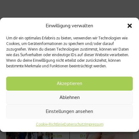
Einwilligung verwalten
Quelle: Pressemittelung der TU Darmstadt/
www.tu-
darmstadt.de
Um dir ein optimales Erlebnis zu bieten, verwenden wir Technologien wie
Cookies, um Geräteinformationen zu speichern und/oder darauf
Beitrag teilen
zuzugreifen. Wenn du diesen Technologien zustimmst, können wir Daten
wie das Surfverhalten oder eindeutige IDs auf dieser Website verarbeiten.
Wenn du deine Einwillligung nicht erteilst oder zurückziehst, können
bestimmte Merkmale und Funktionen beeinträchtigt werden.
vorheriger Beitrag
Akzeptieren
Nächster Beitrag
Vorsic
Ablehnen
ht vor
Prolife
Medika
ration
mente
sthera
Einstellungen ansehen
n-
pie –
Schnä
Intervi
Cookie-Richtlinie
Datenschutz
Impressum
ppche
ew mit
n im
Dr.