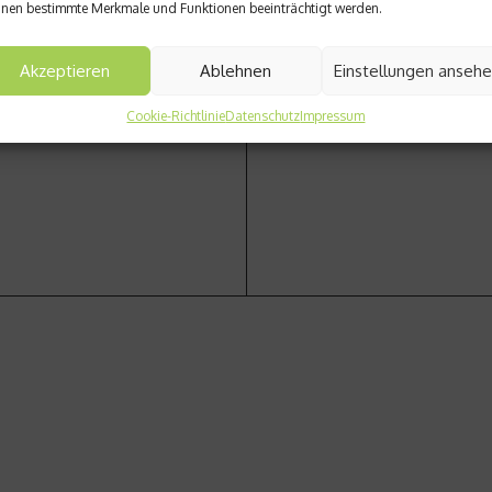
nen bestimmte Merkmale und Funktionen beeinträchtigt werden.
Nächster Beitrag
Akzeptieren
Ablehnen
Einstellungen anseh
chts schützt besser als
Klicken bis das Hirn brenn
Cookie-Richtlinie
Datenschutz
Impressum