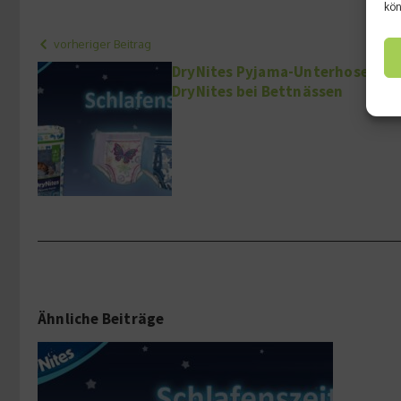
kön
vorheriger Beitrag
DryNites Pyjama-Unterhosen – Ni
DryNites bei Bettnässen
Ähnliche Beiträge