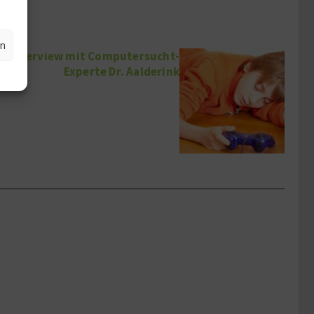
en
t – Interview mit Computersucht-
Experte Dr. Aalderink