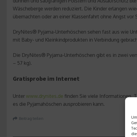
dünnen und saugfähigen Polstern und Auslaufschutz blei
Wäscheberge werden reduziert. Die Kinder erlangen wi
übernachten oder an einer Klassenfahrt ohne Angst vor
DryNites® Pyjama-Unterhöschen sehen fast aus wie Unte
mit Baby- und Kleinkindprodukten in Verbindung gebrac
Die DryNites® Pyjama-Unterhöschen gibt es in zwei versc
– 57 kg).
Gratisprobe im Internet
Unter
www.drynites.de
finden Sie viele Informationen, 
es die Pyjamahöschen ausprobieren kann.
Um 
Beitrag teilen
Ger
Tec
die