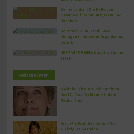
Sonne tanken: Die Rolle von
Vitamin D für Immunsystem und
Knochen
Der Protein-Baustein: Was
Kollagen in unserem Organismus
bewirkt
DERMADROP MED: Nadelfrei in die
Tiefe
Meistgelesen
Wo habe ich nur wieder meinen
Kopf? – Das Problem mit dem
Gedächtnis
Die volle Kraft des Korns – So
wichtig ist Getreide