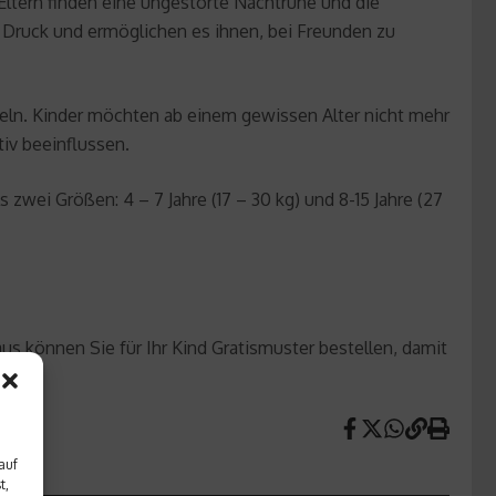
Eltern finden eine ungestörte Nachtruhe und die
Druck und ermöglichen es ihnen, bei Freunden zu
eln. Kinder möchten ab einem gewissen Alter nicht mehr
iv beeinflussen.
wei Größen: 4 – 7 Jahre (17 – 30 kg) und 8-15 Jahre (27
s können Sie für Ihr Kind Gratismuster bestellen, damit
auf
t,