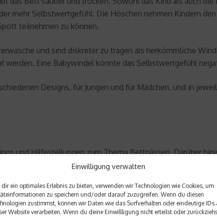
bt das Bett sauber und trocken. Sowohl das Kind als auch die 
eder mehr Selbstwertgefühl. Die Höschen nehmen Kindern den 
 Spott teilnehmen zu können.
rwäsche und sind diskreter zu tragen als herkömmliche Wind
ht werden. Eine Babywindel könnte das Selbstwertgefühl negat
hiedenen Designs, für Jungen und für Mädchen, und in jeweils z
Tipps und Hilfestellungen zum Thema Bettnässen. Darüber hinau
Einwilligung verwalten
dir ein optimales Erlebnis zu bieten, verwenden wir Technologien wie Cookies, um
äteinformationen zu speichern und/oder darauf zuzugreifen. Wenn du diesen
hnologien zustimmst, können wir Daten wie das Surfverhalten oder eindeutige IDs 
ser Website verarbeiten. Wenn du deine Einwillligung nicht erteilst oder zurückziehs