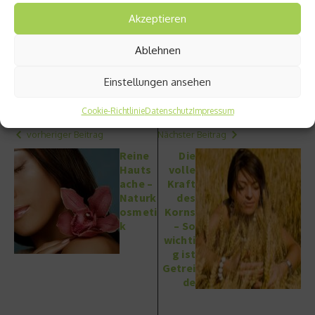
Akzeptieren
Seiten:
1
2
Ablehnen
Beitrag teilen
Einstellungen ansehen
Cookie-Richtlinie
Datenschutz
Impressum
vorheriger Beitrag
Nächster Beitrag
Reine
Die
Hauts
volle
ache –
Kraft
Naturk
des
osmeti
Korns
k
– So
wichti
g ist
Getrei
de