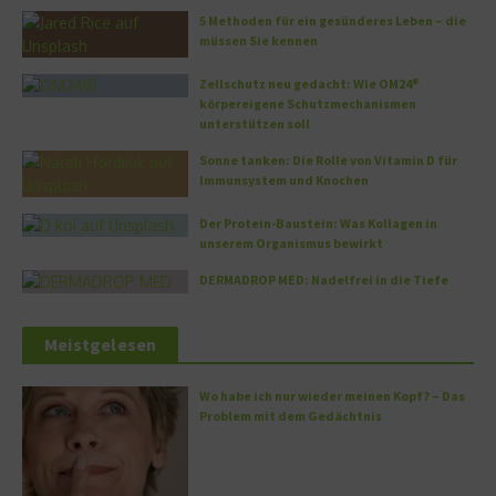
5 Methoden für ein gesünderes Leben – die
müssen Sie kennen
Zellschutz neu gedacht: Wie OM24®
körpereigene Schutzmechanismen
unterstützen soll
Sonne tanken: Die Rolle von Vitamin D für
Immunsystem und Knochen
Der Protein-Baustein: Was Kollagen in
unserem Organismus bewirkt
DERMADROP MED: Nadelfrei in die Tiefe
Meistgelesen
Wo habe ich nur wieder meinen Kopf? – Das
Problem mit dem Gedächtnis