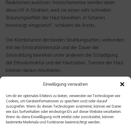
Reaktionen auslösen. Ironischerweise werden eben
diese UV-A-Strahlen, weil sie einen sehr schnellen
Bräunungseffekt der Haut bewirken, in Solarien
bevorzugt eingesetzt“, schildert die Ärztin.
Die Kombination der beiden Strahlungsarten, verbunden
mit der Einstrahlintensität und der Dauer der
Einstrahlung bewirken unter anderem die Schädigung
der Erbsubstruktur und der Hautzellen, Tumore der Haut
können daraus resultieren.
Einwilligung verwalten
Auch unsere Umwelt hat sich im Bezug auf die UV-
Strahlen-Intensität stark verändert. Laut Angaben des
Um dir ein optimales Erlebnis zu bieten, verwenden wir Technologien wie
Bayerischen Landesamts für Umwelt ist seit 1968 die UV-
Cookies, um Geräteinformationen zu speichern und/oder darauf
zuzugreifen. Wenn du diesen Technologien zustimmst, können wir Daten
Strahlung um etwa 15 Prozent angestiegen. Diese
wie das Surfverhalten oder eindeutige IDs auf dieser Website verarbeiten.
Entwicklung ist hauptsächlich auf den globalen
Wenn du deine Einwillligung nicht erteilst oder zurückziehst, können
Rückgang der Ozonschicht um etwa 10 Prozent
bestimmte Merkmale und Funktionen beeinträchtigt werden.
zurückzuführen.