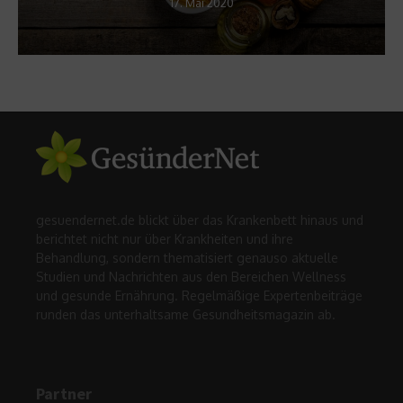
17. Mai 2020
gesuendernet.de blickt über das Krankenbett hinaus und
berichtet nicht nur über Krankheiten und ihre
Behandlung, sondern thematisiert genauso aktuelle
Studien und Nachrichten aus den Bereichen Wellness
und gesunde Ernährung. Regelmäßige Expertenbeiträge
runden das unterhaltsame Gesundheitsmagazin ab.
Partner