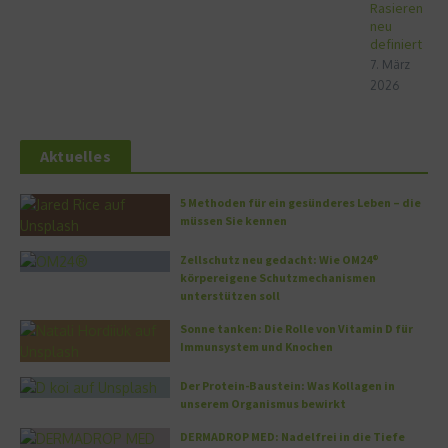
Rasieren
neu
definiert
7. März
2026
Aktuelles
5 Methoden für ein gesünderes Leben – die
müssen Sie kennen
Zellschutz neu gedacht: Wie OM24®
körpereigene Schutzmechanismen
unterstützen soll
Sonne tanken: Die Rolle von Vitamin D für
Immunsystem und Knochen
Der Protein-Baustein: Was Kollagen in
unserem Organismus bewirkt
DERMADROP MED: Nadelfrei in die Tiefe