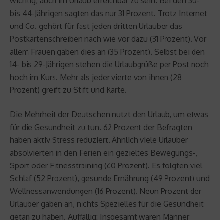
wichtig, auch im Urlaub erreichbar zu sein. Bei den 30-
bis 44-Jährigen sagten das nur 31 Prozent. Trotz Internet
und Co. gehört für fast jeden dritten Urlauber das
Postkartenschreiben nach wie vor dazu (31 Prozent). Vor
allem Frauen gaben dies an (35 Prozent). Selbst bei den
14- bis 29-Jährigen stehen die Urlaubgrüße per Post noch
hoch im Kurs. Mehr als jeder vierte von ihnen (28
Prozent) greift zu Stift und Karte.
Die Mehrheit der Deutschen nutzt den Urlaub, um etwas
für die Gesundheit zu tun. 62 Prozent der Befragten
haben aktiv Stress reduziert. Ähnlich viele Urlauber
absolvierten in den Ferien ein gezieltes Bewegungs-,
Sport oder Fitnesstraining (60 Prozent). Es folgten viel
Schlaf (52 Prozent), gesunde Ernährung (49 Prozent) und
Wellnessanwendungen (16 Prozent). Neun Prozent der
Urlauber gaben an, nichts Spezielles für die Gesundheit
getan zu haben. Auffällig: Insgesamt waren Männer