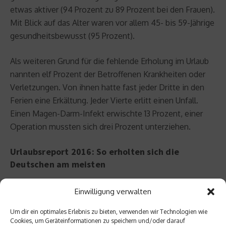
etwas aktiver (94 Prozent zu 89 Prozent bei den Frauen).
Mit Blick auf das Alter waren vor allem 45- bis 59-Jährige
gesundheitsbewusst (95 Prozent).
Als weiteren Grund für die fehlende Erholung im Urlaub
nannten elf Prozent der Betroffenen Krankheiten oder
Verletzungen. Von ihnen hatte fast jeder Dritte in den
Ferien eine Erkältung. Jeder Vierte erlitt einen Unfall.
Einen Magen-Darm-Infekt erwischte 13 Prozent, einer
Operation mussten sich drei Prozent unterziehen.
Urlaubsreport 2016: So erholten sich die
Deutschen am meisten
1.) Sonne und Natur (78 Prozent)
Einwilligung verwalten
2.) Zeit mit der Familie (65 Prozent)
Um dir ein optimales Erlebnis zu bieten, verwenden wir Technologien wie
3.) Zeit für sich selbst Zeit (64 Prozent)
Cookies, um Geräteinformationen zu speichern und/oder darauf