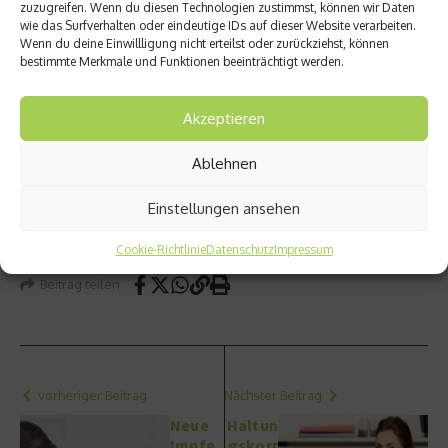
4.) Ortswechsel (62 Prozent)
zuzugreifen. Wenn du diesen Technologien zustimmst, können wir Daten
wie das Surfverhalten oder eindeutige IDs auf dieser Website verarbeiten.
5.) Wegfall Arbeitsbelastung (59 Prozent)
Wenn du deine Einwillligung nicht erteilst oder zurückziehst, können
6.) Bewegung und Sport (47 Prozent)
bestimmte Merkmale und Funktionen beeinträchtigt werden.
6.) Verzicht Handy / Internet (30 Prozent)
Akzeptieren
* Repräsentative Bevölkerungsbefragung durch Forsa im
Auftrag der DAK-Gesundheit, 1. bis 8. August 2016, 1.015
Ablehnen
Befragte
Einstellungen ansehen
Quelle: Pressemitteilung DAK
Cookie-Richtlinie
Datenschutz
Impressum
Beitrag teilen
vorheriger Beitrag
Nächster Beitrag
Neue
Haltun
Impfe
gskorr