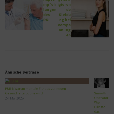
mpfeh
igieren
lungen
de
des
Kleidu
RKI
ng bei
Verspa
nnung
en
Ähnliche Beiträge
PUR4: Warum mentale Fitness zur neuen
Gesundheitsroutine wird
Smooth
Operator:
24. Mai 2026
Wie
Gillette
das