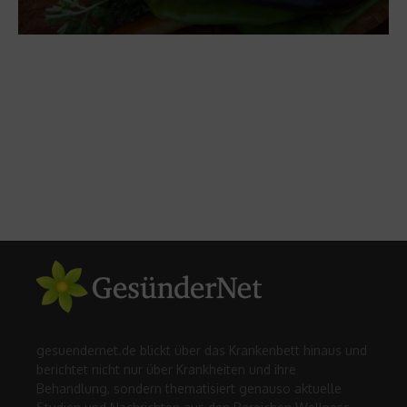
gesuendernet.de blickt über das Krankenbett hinaus und
berichtet nicht nur über Krankheiten und ihre
Behandlung, sondern thematisiert genauso aktuelle