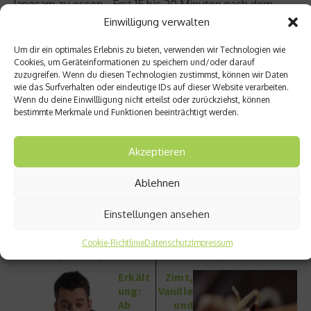
langsam zu essen. „Erst 15 bis 20 Minuten nach dem
Einwilligung verwalten
Beginn der Mahlzeit tritt das Sättigungsgefühl ein“,
erinnert Antje Gahl.
Um dir ein optimales Erlebnis zu bieten, verwenden wir Technologien wie
Cookies, um Geräteinformationen zu speichern und/oder darauf
Das Schlemmen kann beginnen! Behalten Sie die Tipps
zuzugreifen. Wenn du diesen Technologien zustimmst, können wir Daten
wie das Surfverhalten oder eindeutige IDs auf dieser Website verarbeiten.
im Hinterkopf und achten Sie darauf, für gesunde
Wenn du deine Einwillligung nicht erteilst oder zurückziehst, können
Abwechslung zu sorgen. Dann darf’s auch mal ein
bestimmte Merkmale und Funktionen beeinträchtigt werden.
Plätzchen mehr sein, denn schließlich sollte man die
Feiertage nicht mit Kalorien zählen verbringen.
Akzeptieren
Beitrag teilen
Ablehnen
Einstellungen ansehen
Cookie-Richtlinie
Datenschutz
Impressum
vorheriger Beitrag
Nächster Beitrag
Erkält
Zimt,
ung:
Vanille
Ab
und