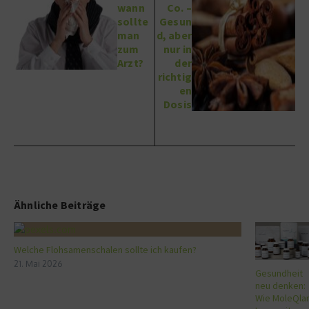
wann
Co. –
sollte
Gesun
man
d, aber
zum
nur in
Arzt?
der
richtig
en
Dosis
Ähnliche Beiträge
Welche Flohsamenschalen sollte ich kaufen?
21. Mai 2026
Gesundheit
neu denken:
Wie MoleQla