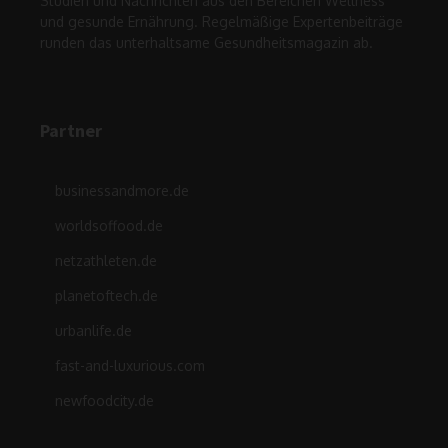
Studien und Nachrichten aus den Bereichen Wellness
und gesunde Ernährung. Regelmäßige Expertenbeiträge
runden das unterhaltsame Gesundheitsmagazin ab.
Partner
businessandmore.de
worldsoffood.de
netzathleten.de
planetoftech.de
urbanlife.de
fast-and-luxurious.com
newfoodcity.de