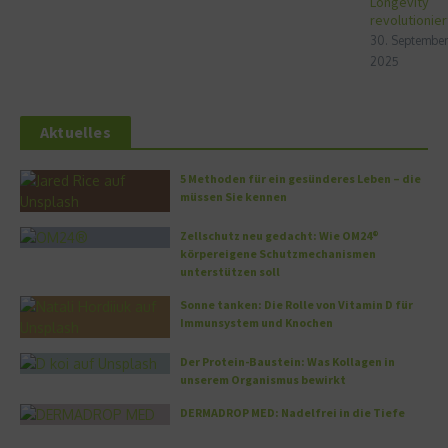
Longevity
revolutionier
30. September
2025
Aktuelles
5 Methoden für ein gesünderes Leben – die
müssen Sie kennen
Zellschutz neu gedacht: Wie OM24®
körpereigene Schutzmechanismen
unterstützen soll
Sonne tanken: Die Rolle von Vitamin D für
Immunsystem und Knochen
Der Protein-Baustein: Was Kollagen in
unserem Organismus bewirkt
DERMADROP MED: Nadelfrei in die Tiefe