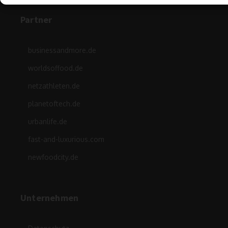
Partner
businessandmore.de
worldsoffood.de
netzathleten.de
planetoftech.de
urbanlife.de
fast-and-luxurious.com
newfoodcity.de
Unternehmen