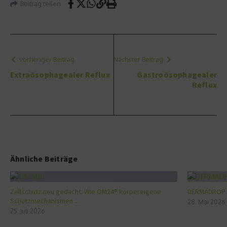
Beitrag teilen
vorheriger Beitrag
Nächster Beitrag
Extraösophagealer Reflux
Gastroösophagealer
Reflux
Ähnliche Beiträge
Zellschutz neu gedacht: Wie OM24® körpereigene
DERMADROP ME
Schutzmechanismen ...
28. Mai 2026
25. Juli 2026