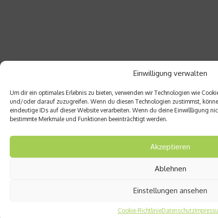
Einwilligung verwalten
Um dir ein optimales Erlebnis zu bieten, verwenden wir Technologien wie Cook
und/oder darauf zuzugreifen. Wenn du diesen Technologien zustimmst, können
eindeutige IDs auf dieser Website verarbeiten. Wenn du deine Einwillligung nich
bestimmte Merkmale und Funktionen beeinträchtigt werden.
gesuendernet.de blickt über das Krankenbett hinaus und
Akzeptieren
berichtet nicht nur über Krankheiten und ihre
Behandlung, sondern thematisiert genauso aktuelle
Ablehnen
Studien und Nachrichten aus den Bereichen Wellness
und gesunde Ernährung. Regelmäßige Expertenbeiträge
Einstellungen ansehen
runden das unterhaltsame Gesundheitsmagazin ab.
Cookie-Richtlinie
Datenschutz
Impress