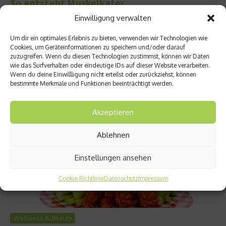
So entsteht Muskelkater
Einwilligung verwalten
Den day after gibt’s nicht nur nach einem ausgiebigen
Trinkgelage. Auch nach einem intensiven Training kann man
Um dir ein optimales Erlebnis zu bieten, verwenden wir Technologien wie
mit Schmerzen aufwachen. Schuld ist der Muskelkater, der
Cookies, um Geräteinformationen zu speichern und/oder darauf
besonders bei Trainings-Einsteigern auftritt. Es liegt aber nicht
zuzugreifen. Wenn du diesen Technologien zustimmst, können wir Daten
am Laktat, dass Muskeln nach dem Training schmerzen....
wie das Surfverhalten oder eindeutige IDs auf dieser Website verarbeiten.
Wenn du deine Einwillligung nicht erteilst oder zurückziehst, können
Weiterlesen
bestimmte Merkmale und Funktionen beeinträchtigt werden.
Akzeptieren
Ablehnen
Einstellungen ansehen
Cookie-Richtlinie
Datenschutz
Impressum
Wellness & Beauty