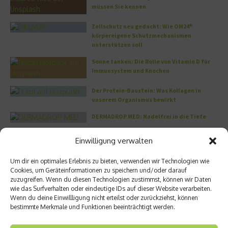
müssen Sie kennen
Zellschutz neu gedacht: Wie OM24®
körpereigene Schutzmechanismen
unterstützen soll
Sonne tanken: Die Rolle von Vitamin D für
Immunsystem und Knochen
Der Protein-Baustein: Was Kollagen in
unserem Organismus bewirkt
DERMADROP MED: Nadelfrei in die Tiefe
Einwilligung verwalten
Meistgelesen
Um dir ein optimales Erlebnis zu bieten, verwenden wir Technologien wie
Wo habe ich nur wieder meinen Kopf? – Das
Cookies, um Geräteinformationen zu speichern und/oder darauf
Problem mit dem Gedächtnis
zuzugreifen. Wenn du diesen Technologien zustimmst, können wir Daten
wie das Surfverhalten oder eindeutige IDs auf dieser Website verarbeiten.
Wenn du deine Einwillligung nicht erteilst oder zurückziehst, können
bestimmte Merkmale und Funktionen beeinträchtigt werden.