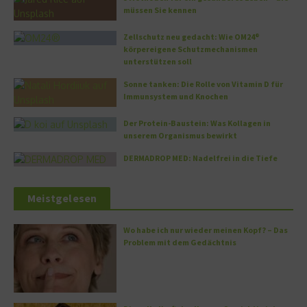
müssen Sie kennen
Zellschutz neu gedacht: Wie OM24®
körpereigene Schutzmechanismen
unterstützen soll
Sonne tanken: Die Rolle von Vitamin D für
Immunsystem und Knochen
Der Protein-Baustein: Was Kollagen in
unserem Organismus bewirkt
DERMADROP MED: Nadelfrei in die Tiefe
Meistgelesen
Wo habe ich nur wieder meinen Kopf? – Das
Problem mit dem Gedächtnis