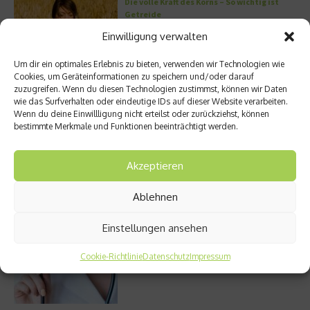
Die volle Kraft des Korns – So wichtig ist
Getreide
Einwilligung verwalten
Um dir ein optimales Erlebnis zu bieten, verwenden wir Technologien wie
Cookies, um Geräteinformationen zu speichern und/oder darauf
Entzündung der Nebenhöhlen: Symptome
zuzugreifen. Wenn du diesen Technologien zustimmst, können wir Daten
und verschiedene Formen
wie das Surfverhalten oder eindeutige IDs auf dieser Website verarbeiten.
Wenn du deine Einwillligung nicht erteilst oder zurückziehst, können
bestimmte Merkmale und Funktionen beeinträchtigt werden.
Stuhlgang – wie oft ist eigentlich normal?
Akzeptieren
Ablehnen
Einstellungen ansehen
Bauchschmerzen beim Kind: Mögliche
Ursachen und Hilfe
Cookie-Richtlinie
Datenschutz
Impressum